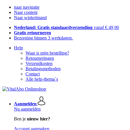
naar navigatie
Naar content
Naar winkelmand
Nederland: Gratis standaardverzending
vanaf € 49,90
Gratis retourneren
Bezorging binnen 3 werkdagen.
Help
Waar is mijn bestelling?
Retourneringen
Verzendkosten
Betalingsmethoden
Contact
Alle help-thema`s
Aanmelden
Nu aanmelden
Ben je
nieuw hier?
Account aanmaken