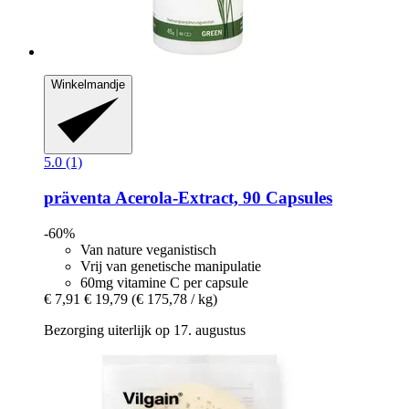
Winkelmandje
5.0 (1)
präventa
Acerola-​Extract, 90 Capsules
-60%
Van nature veganistisch
Vrij van genetische manipulatie
60mg vitamine C per capsule
€ 7,91
€ 19,79
(€ 175,78 / kg)
Bezorging uiterlijk op 17. augustus