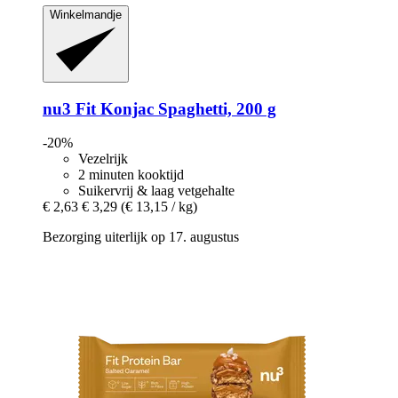
Winkelmandje
nu3
Fit Konjac Spaghetti, 200 g
-20%
Vezelrijk
2 minuten kooktijd
Suikervrij & laag vetgehalte
€ 2,63
€ 3,29
(€ 13,15 / kg)
Bezorging uiterlijk op 17. augustus