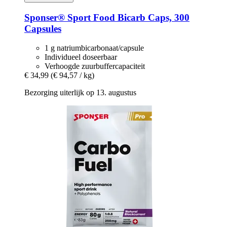
Sponser® Sport Food
Bicarb Caps, 300
Capsules
1 g natriumbicarbonaat/capsule
Individueel doseerbaar
Verhoogde zuurbuffercapaciteit
€ 34,99
(€ 94,57 / kg)
Bezorging uiterlijk op 13. augustus