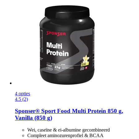
4 opties
4.5 (2)
Sponser® Sport Food
Multi Protein 850 g,
Vanilla (850 g)
Wei, caseïne & ei-albumine gecombineerd
Compleet aminozurenprofiel & BCAA