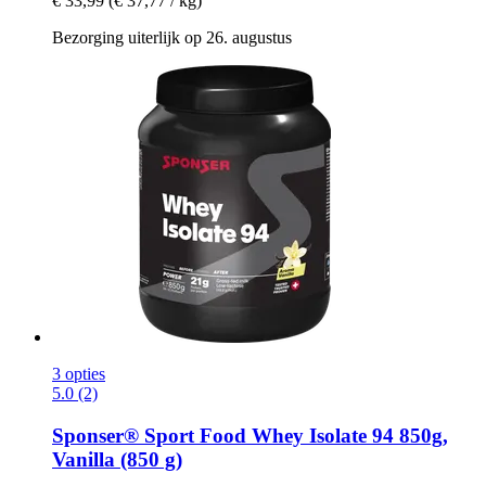
€ 33,99
(€ 37,77 / kg)
Bezorging uiterlijk op 26. augustus
3 opties
5.0 (2)
Sponser® Sport Food
Whey Isolate 94 850g,
Vanilla (850 g)