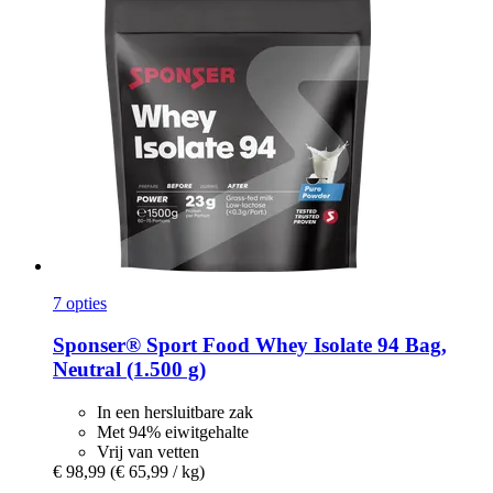
7 opties
Sponser® Sport Food
Whey Isolate 94 Bag,
Neutral (1.500 g)
In een hersluitbare zak
Met 94% eiwitgehalte
Vrij van vetten
€ 98,99
(€ 65,99 / kg)