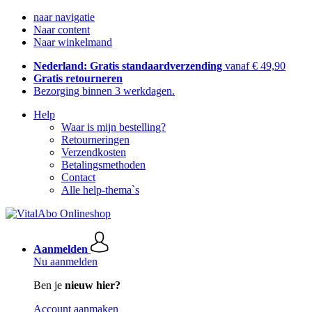
naar navigatie
Naar content
Naar winkelmand
Nederland: Gratis standaardverzending
vanaf € 49,90
Gratis retourneren
Bezorging binnen 3 werkdagen.
Help
Waar is mijn bestelling?
Retourneringen
Verzendkosten
Betalingsmethoden
Contact
Alle help-thema`s
Aanmelden
Nu aanmelden
Ben je
nieuw hier?
Account aanmaken