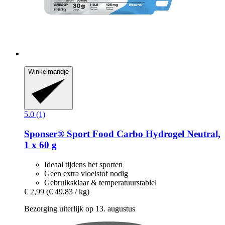
Winkelmandje
5.0 (1)
Sponser® Sport Food
Carbo Hydrogel Neutral,
1 x 60 g
Ideaal tijdens het sporten
Geen extra vloeistof nodig
Gebruiksklaar & temperatuurstabiel
€ 2,99
(€ 49,83 / kg)
Bezorging uiterlijk op 13. augustus