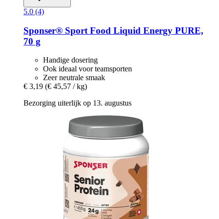
5.0 (4)
Sponser® Sport Food
Liquid Energy PURE,
70 g
Handige dosering
Ook ideaal voor teamsporten
Zeer neutrale smaak
€ 3,19
(€ 45,57 / kg)
Bezorging uiterlijk op 13. augustus