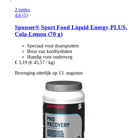
2 opties
4.6 (5)
Sponser® Sport Food
Liquid Energy PLUS,
Cola-​Lemon (70 g)
Speciaal voor duursporters
Bron van koolhydraten
Handig voor onderweg
€ 3,19
(€ 45,57 / kg)
Bezorging uiterlijk op 13. augustus