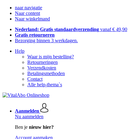
naar navigatie
Naar content
Naar winkelmand
Nederland: Gratis standaardverzending
vanaf € 49,90
Gratis retourneren
Bezorging binnen 3 werkdagen.
Help
Waar is mijn bestelling?
Retourneringen
Verzendkosten
Betalingsmethoden
Contact
Alle help-thema`s
Aanmelden
Nu aanmelden
Ben je
nieuw hier?
Account aanmaken