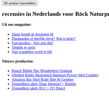
Dit product beoordelen
recensies in Nederlands voor Röck Natur
Uit ons magazine:
Slaap houdt de hersenen fit
Plantaardig of dierlijk eiwit? Wat is beter?
Fasciarollen - Wat zijn dat?
Ontdek je sport
Van wandelen word je blij
Nieuwe producten:
Bauck Mühle Bio Wunderbrot Original
Obsthof Retter Biologisch Immuun-Power Shot Gember
Alnatura Bio Shot Rode Biet & Gember
Doppelherz aktiv Haar Intensief + Biotine
Doppelherz aktiv B12 + D3 Direct