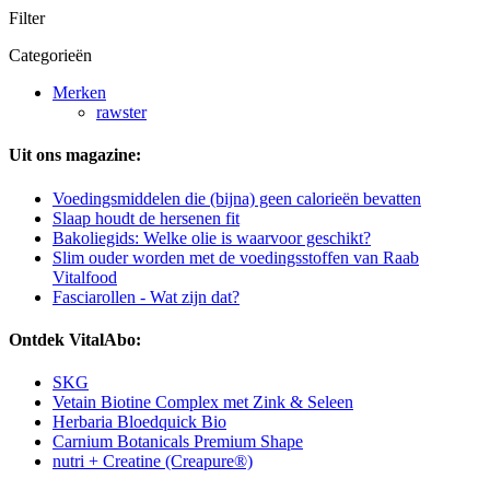
Filter
Categorieën
Merken
rawster
Uit ons magazine:
Voedingsmiddelen die (bijna) geen calorieën bevatten
Slaap houdt de hersenen fit
Bakoliegids: Welke olie is waarvoor geschikt?
Slim ouder worden met de voedingsstoffen van Raab
Vitalfood
Fasciarollen - Wat zijn dat?
Ontdek VitalAbo:
SKG
Vetain Biotine Complex met Zink & Seleen
Herbaria Bloedquick Bio
Carnium Botanicals Premium Shape
nutri + Creatine (Creapure®)