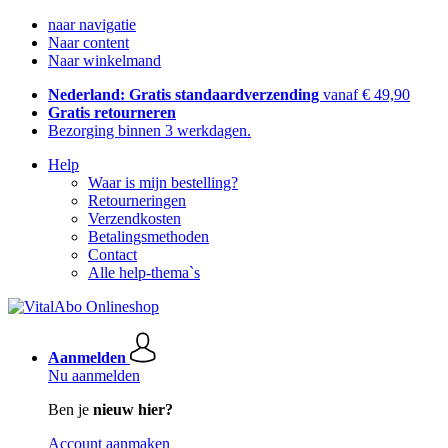
naar navigatie
Naar content
Naar winkelmand
Nederland: Gratis standaardverzending
vanaf € 49,90
Gratis retourneren
Bezorging binnen 3 werkdagen.
Help
Waar is mijn bestelling?
Retourneringen
Verzendkosten
Betalingsmethoden
Contact
Alle help-thema`s
Aanmelden
Nu aanmelden
Ben je
nieuw hier?
Account aanmaken