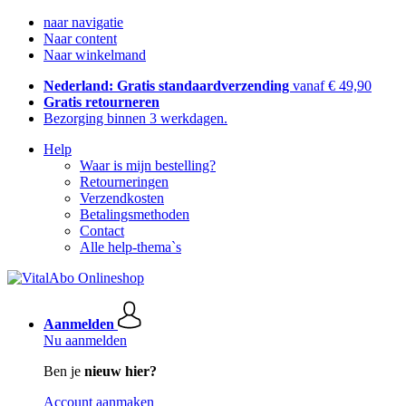
naar navigatie
Naar content
Naar winkelmand
Nederland: Gratis standaardverzending
vanaf € 49,90
Gratis retourneren
Bezorging binnen 3 werkdagen.
Help
Waar is mijn bestelling?
Retourneringen
Verzendkosten
Betalingsmethoden
Contact
Alle help-thema`s
Aanmelden
Nu aanmelden
Ben je
nieuw hier?
Account aanmaken