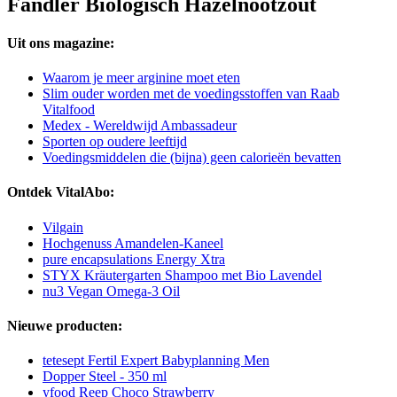
Fandler Biologisch Hazelnootzout
Uit ons magazine:
Waarom je meer arginine moet eten
Slim ouder worden met de voedingsstoffen van Raab
Vitalfood
Medex - Wereldwijd Ambassadeur
Sporten op oudere leeftijd
Voedingsmiddelen die (bijna) geen calorieën bevatten
Ontdek VitalAbo:
Vilgain
Hochgenuss Amandelen-Kaneel
pure encapsulations Energy Xtra
STYX Kräutergarten Shampoo met Bio Lavendel
nu3 Vegan Omega-3 Oil
Nieuwe producten:
tetesept Fertil Expert Babyplanning Men
Dopper Steel - 350 ml
yfood Reep Choco Strawberry