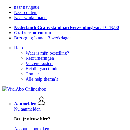
naar navigatie
Naar content
Naar winkelmand
Nederland: Gratis standaardverzending
vanaf € 49,90
Gratis retourneren
Bezorging binnen 3 werkdagen.
Help
Waar is mijn bestelling?
Retourneringen
Verzendkosten
Betalingsmethoden
Contact
Alle help-thema`s
Aanmelden
Nu aanmelden
Ben je
nieuw hier?
Account aanmaken