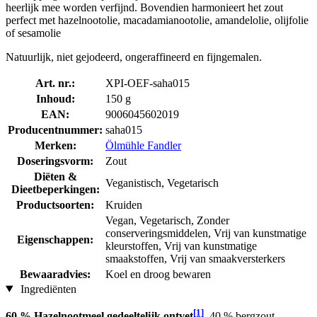
heerlijk mee worden verfijnd. Bovendien harmonieert het zout
perfect met hazelnootolie, macadamianootolie, amandelolie, olijfolie
of sesamolie
Natuurlijk, niet gejodeerd, ongeraffineerd en fijngemalen.
Art. nr.:
XPI-OEF-saha015
Inhoud:
150 g
EAN:
9006045602019
Producentnummer:
saha015
Merken:
Ölmühle Fandler
Doseringsvorm:
Zout
Diëten &
Veganistisch, Vegetarisch
Dieetbeperkingen:
Productsoorten:
Kruiden
Vegan, Vegetarisch, Zonder
conserveringsmiddelen, Vrij van kunstmatige
Eigenschappen:
kleurstoffen, Vrij van kunstmatige
smaakstoffen, Vrij van smaakversterkers
Bewaaradvies:
Koel en droog bewaren
Ingrediënten
[1]
60 % Hazelnootmeel gedeeltelijk ontvet
, 40 % bergzout