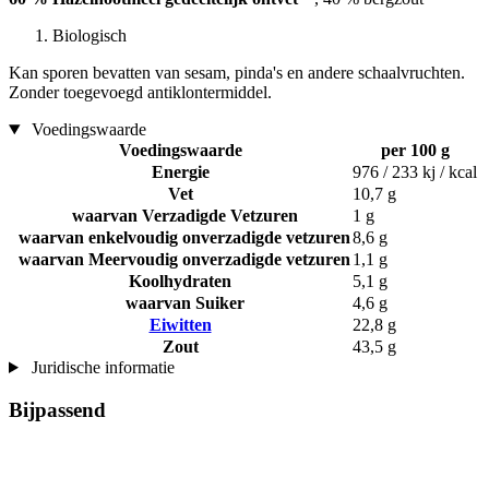
Biologisch
Kan sporen bevatten van sesam, pinda's en andere schaalvruchten.
Zonder toegevoegd antiklontermiddel.
Voedingswaarde
Voedingswaarde
per 100 g
Energie
976 / 233 kj / kcal
Vet
10,7 g
waarvan Verzadigde Vetzuren
1 g
waarvan enkelvoudig onverzadigde vetzuren
8,6 g
waarvan Meervoudig onverzadigde vetzuren
1,1 g
Koolhydraten
5,1 g
waarvan Suiker
4,6 g
Eiwitten
22,8 g
Zout
43,5 g
Juridische informatie
Bijpassend