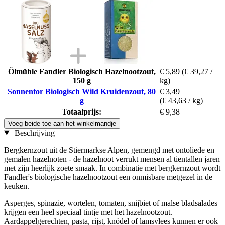
Ölmühle Fandler Biologisch Hazelnootzout,
€ 5,89
(€ 39,27 /
150 g
kg)
Sonnentor Biologisch Wild Kruidenzout, 80
€ 3,49
g
(€ 43,63 / kg)
Totaalprijs:
€ 9,38
Voeg beide toe aan het winkelmandje
Beschrijving
Bergkernzout uit de Stiermarkse Alpen, gemengd met ontoliede en
gemalen hazelnoten - de hazelnoot verrukt mensen al tientallen jaren
met zijn heerlijk zoete smaak. In combinatie met bergkernzout wordt
Fandler's biologische hazelnootzout een onmisbare metgezel in de
keuken.
Asperges, spinazie, wortelen, tomaten, snijbiet of malse bladsalades
krijgen een heel speciaal tintje met het hazelnootzout.
Aardappelgerechten, pasta, rijst, knödel of lamsvlees kunnen er ook