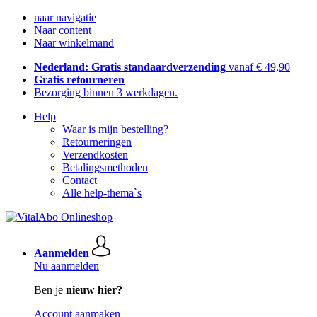
naar navigatie
Naar content
Naar winkelmand
Nederland: Gratis standaardverzending
vanaf € 49,90
Gratis retourneren
Bezorging binnen 3 werkdagen.
Help
Waar is mijn bestelling?
Retourneringen
Verzendkosten
Betalingsmethoden
Contact
Alle help-thema`s
Aanmelden
Nu aanmelden
Ben je
nieuw hier?
Account aanmaken