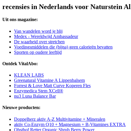
recensies in Nederlands voor Naturstein A
Uit ons magazine:
Van wandelen word je blij
Medex - Wereldwijd Ambassadeur
De waarheid over stretchen
Voedingsmiddelen die (bijna) geen calorieën bevatten
Sporten op oudere leeftijd
Ontdek VitalAbo:
KLEAN LABS
Greenatural Vitamine A Lippenbalsem
Forrest & Love Matt Curve Koperen Fles
Enzymedica Stem XCell®
nu3 Luna Balance Bar
Nieuwe producten:
Doppelherz aktiv A-Z Multivitamine + Mineralen
aktiv Co-Enzym Q10 + Magnesium + B-Vitamines EXTRA
Obsthof Retter Organic Shrub Berry Power