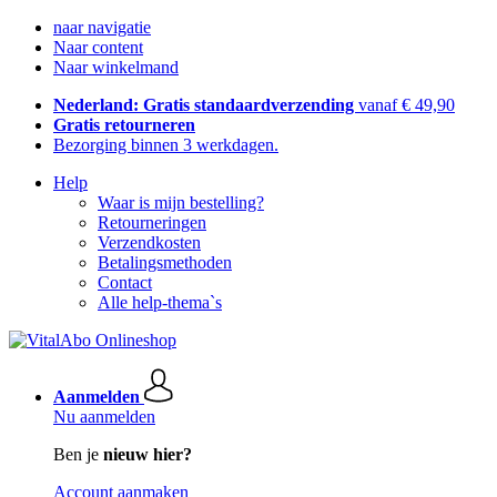
naar navigatie
Naar content
Naar winkelmand
Nederland: Gratis standaardverzending
vanaf € 49,90
Gratis retourneren
Bezorging binnen 3 werkdagen.
Help
Waar is mijn bestelling?
Retourneringen
Verzendkosten
Betalingsmethoden
Contact
Alle help-thema`s
Aanmelden
Nu aanmelden
Ben je
nieuw hier?
Account aanmaken