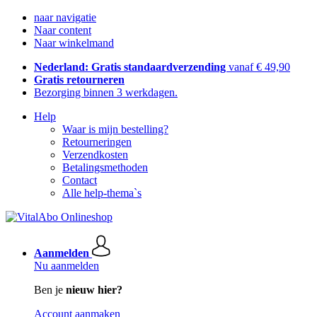
naar navigatie
Naar content
Naar winkelmand
Nederland: Gratis standaardverzending
vanaf € 49,90
Gratis retourneren
Bezorging binnen 3 werkdagen.
Help
Waar is mijn bestelling?
Retourneringen
Verzendkosten
Betalingsmethoden
Contact
Alle help-thema`s
Aanmelden
Nu aanmelden
Ben je
nieuw hier?
Account aanmaken