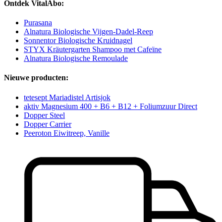
Ontdek VitalAbo:
Purasana
Alnatura Biologische Vijgen-Dadel-Reep
Sonnentor Biologische Kruidnagel
STYX Kräutergarten Shampoo met Cafeïne
Alnatura Biologische Remoulade
Nieuwe producten:
tetesept Mariadistel Artisjok
aktiv Magnesium 400 + B6 + B12 + Foliumzuur Direct
Dopper Steel
Dopper Carrier
Peeroton Eiwitreep, Vanille