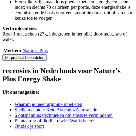
Een suikervrij, smaakloos poeder met een lage glycemische
index en slechts 70 calorieën per portie, deze energieshake is
een uitstekende basis voor een smoothie door fruit of sap naar
keuze toe te voegen
Verbruiksadvies:
Roer 1 maatschep (27g, inbegrepen in het blik) door melk, sap of
water.
Merken:
Nature's Plus
Dit product beoordelen
recensies in Nederlands voor Nature's
Plus Energy Shake
Uit ons magazine:
Waarom je meer arginine moet eten
Snelle recepten: Keto Avocado-Zalmsalade
6 ontspanningstechnieken om stress te verminderen
Plantaardig of dierlijk eiwit? Wat is beter?
Ontdek je sport