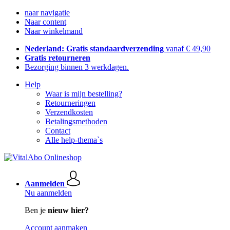
naar navigatie
Naar content
Naar winkelmand
Nederland: Gratis standaardverzending
vanaf € 49,90
Gratis retourneren
Bezorging binnen 3 werkdagen.
Help
Waar is mijn bestelling?
Retourneringen
Verzendkosten
Betalingsmethoden
Contact
Alle help-thema`s
Aanmelden
Nu aanmelden
Ben je
nieuw hier?
Account aanmaken