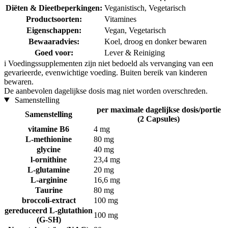
Diëten & Dieetbeperkingen:
Veganistisch, Vegetarisch
Productsoorten:
Vitamines
Eigenschappen:
Vegan, Vegetarisch
Bewaaradvies:
Koel, droog en donker bewaren
Goed voor:
Lever & Reiniging
i
Voedingssupplementen zijn niet bedoeld als vervanging van een
gevarieerde, evenwichtige voeding. Buiten bereik van kinderen
bewaren.
De aanbevolen dagelijkse dosis mag niet worden overschreden.
Samenstelling
per maximale dagelijkse dosis/portie
Samenstelling
(2 Capsules)
vitamine B6
4 mg
L-methionine
80 mg
glycine
40 mg
l-ornithine
23,4 mg
L-glutamine
20 mg
L-arginine
16,6 mg
Taurine
80 mg
broccoli-extract
100 mg
gereduceerd L-glutathion
100 mg
(G-SH)