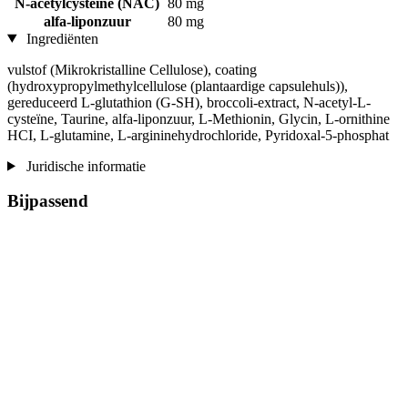
N-acetylcysteïne (NAC)
80 mg
alfa-liponzuur
80 mg
Ingrediënten
vulstof (Mikrokristalline Cellulose), coating
(hydroxypropylmethylcellulose (plantaardige capsulehuls)),
gereduceerd L-glutathion (G-SH), broccoli-extract, N-acetyl-L-
cysteïne, Taurine, alfa-liponzuur, L-Methionin, Glycin, L-ornithine
HCI, L-glutamine, L-argininehydrochloride, Pyridoxal-5-phosphat
Juridische informatie
Bijpassend