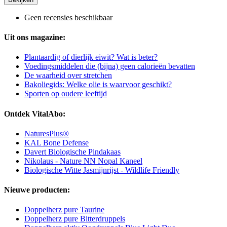
Geen recensies beschikbaar
Uit ons magazine:
Plantaardig of dierlijk eiwit? Wat is beter?
Voedingsmiddelen die (bijna) geen calorieën bevatten
De waarheid over stretchen
Bakoliegids: Welke olie is waarvoor geschikt?
Sporten op oudere leeftijd
Ontdek VitalAbo:
NaturesPlus®
KAL Bone Defense
Davert Biologische Pindakaas
Nikolaus - Nature NN Nopal Kaneel
Biologische Witte Jasmijnrijst - Wildlife Friendly
Nieuwe producten:
Doppelherz pure Taurine
Doppelherz pure Bitterdruppels