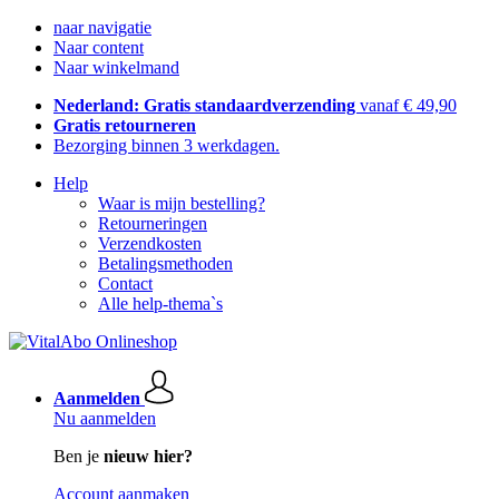
naar navigatie
Naar content
Naar winkelmand
Nederland: Gratis standaardverzending
vanaf € 49,90
Gratis retourneren
Bezorging binnen 3 werkdagen.
Help
Waar is mijn bestelling?
Retourneringen
Verzendkosten
Betalingsmethoden
Contact
Alle help-thema`s
Aanmelden
Nu aanmelden
Ben je
nieuw hier?
Account aanmaken