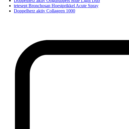
Doppelherz aktiv Oogdruppels Blue Light Duo
tetesept Bronchosan Hoestprikkel Acute Spray
Doppelherz aktiv Collageen 1000