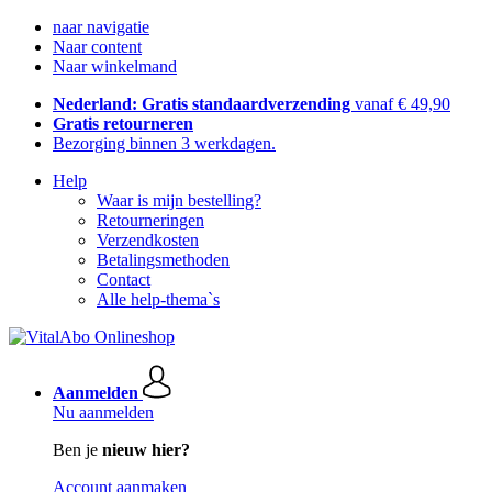
naar navigatie
Naar content
Naar winkelmand
Nederland: Gratis standaardverzending
vanaf € 49,90
Gratis retourneren
Bezorging binnen 3 werkdagen.
Help
Waar is mijn bestelling?
Retourneringen
Verzendkosten
Betalingsmethoden
Contact
Alle help-thema`s
Aanmelden
Nu aanmelden
Ben je
nieuw hier?
Account aanmaken