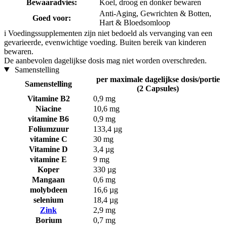
Bewaaradvies:
Koel, droog en donker bewaren
Anti-Aging, Gewrichten & Botten,
Goed voor:
Hart & Bloedsomloop
i
Voedingssupplementen zijn niet bedoeld als vervanging van een
gevarieerde, evenwichtige voeding. Buiten bereik van kinderen
bewaren.
De aanbevolen dagelijkse dosis mag niet worden overschreden.
Samenstelling
per maximale dagelijkse dosis/portie
Samenstelling
(2 Capsules)
Vitamine B2
0,9 mg
Niacine
10,6 mg
vitamine B6
0,9 mg
Foliumzuur
133,4 µg
vitamine C
30 mg
Vitamine D
3,4 µg
vitamine E
9 mg
Koper
330 µg
Mangaan
0,6 mg
molybdeen
16,6 µg
selenium
18,4 µg
Zink
2,9 mg
Borium
0,7 mg