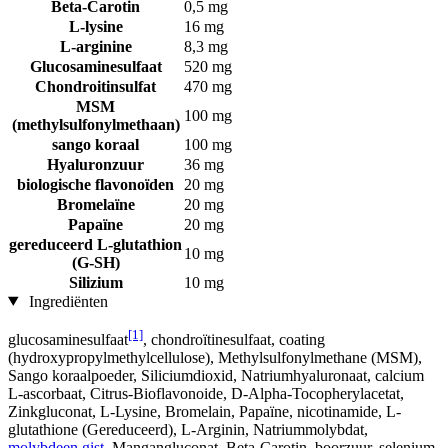
Beta-Carotin
0,5 mg
L-lysine
16 mg
L-arginine
8,3 mg
Glucosaminesulfaat
520 mg
Chondroitinsulfat
470 mg
MSM
100 mg
(methylsulfonylmethaan)
sango koraal
100 mg
Hyaluronzuur
36 mg
biologische flavonoïden
20 mg
Bromelaïne
20 mg
Papaïne
20 mg
gereduceerd L-glutathion
10 mg
(G-SH)
Silizium
10 mg
Ingrediënten
[1]
glucosaminesulfaat
, chondroïtinesulfaat, coating
(hydroxypropylmethylcellulose), Methylsulfonylmethane (MSM),
Sango koraalpoeder, Siliciumdioxid, Natriumhyaluronaat, calcium
L-ascorbaat, Citrus-Bioflavonoide, D-Alpha-Tocopherylacetat,
Zinkgluconat, L-Lysine, Bromelain, Papaïne, nicotinamide, L-
glutathione (Gereduceerd), L-Arginin, Natriummolybdat,
molybdeen gist
, Mangangluconat, Beta-Carotin, boorzuur, selenium