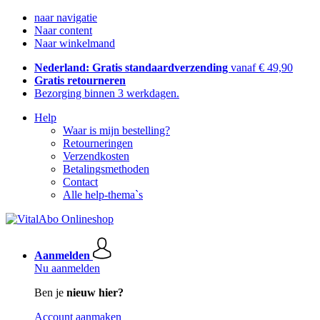
naar navigatie
Naar content
Naar winkelmand
Nederland: Gratis standaardverzending
vanaf € 49,90
Gratis retourneren
Bezorging binnen 3 werkdagen.
Help
Waar is mijn bestelling?
Retourneringen
Verzendkosten
Betalingsmethoden
Contact
Alle help-thema`s
Aanmelden
Nu aanmelden
Ben je
nieuw hier?
Account aanmaken