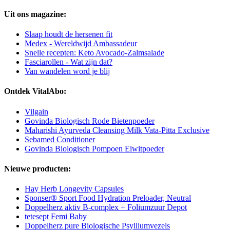
Uit ons magazine:
Slaap houdt de hersenen fit
Medex - Wereldwijd Ambassadeur
Snelle recepten: Keto Avocado-Zalmsalade
Fasciarollen - Wat zijn dat?
Van wandelen word je blij
Ontdek VitalAbo:
Vilgain
Govinda Biologisch Rode Bietenpoeder
Maharishi Ayurveda Cleansing Milk Vata-Pitta Exclusive
Sebamed Conditioner
Govinda Biologisch Pompoen Eiwitpoeder
Nieuwe producten:
Hay Herb Longevity Capsules
Sponser® Sport Food Hydration Preloader, Neutral
Doppelherz aktiv B-complex + Foliumzuur Depot
tetesept Femi Baby
Doppelherz pure Biologische Psylliumvezels