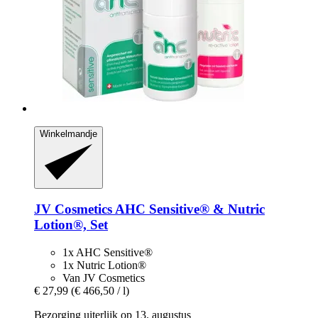
Winkelmandje
JV Cosmetics
AHC Sensitive® & Nutric
Lotion®, Set
1x AHC Sensitive®
1x Nutric Lotion®
Van JV Cosmetics
€ 27,99
(€ 466,50 / l)
Bezorging uiterlijk op 13. augustus