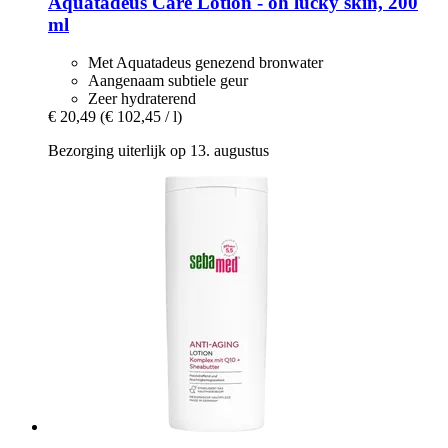
Aquatadeus
Care Lotion -​ oh lucky skin, 200
ml
Met Aquatadeus genezend bronwater
Aangenaam subtiele geur
Zeer hydraterend
€ 20,49
(€ 102,45 / l)
Bezorging uiterlijk op 13. augustus