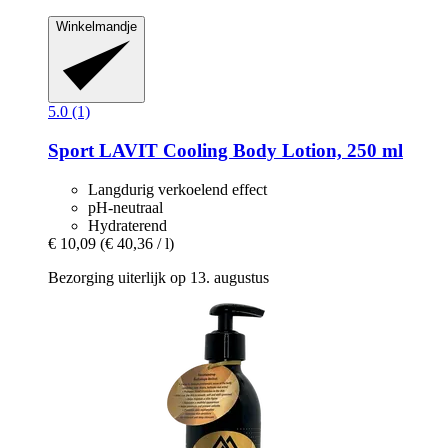
Winkelmandje
5.0 (1)
Sport LAVIT
Cooling Body Lotion, 250 ml
Langdurig verkoelend effect
pH-neutraal
Hydraterend
€ 10,09
(€ 40,36 / l)
Bezorging uiterlijk op 13. augustus