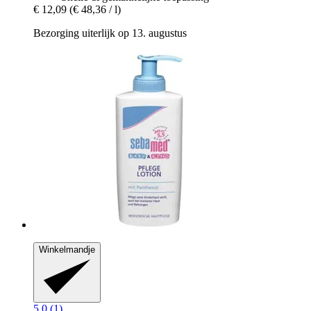
€ 12,09
(€ 48,36 / l)
Bezorging uiterlijk op 13. augustus
Winkelmandje
5.0 (1)