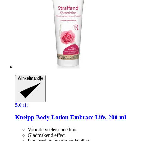
Winkelmandje
5.0 (1)
Kneipp
Body Lotion Embrace Life, 200 ml
Voor de veeleisende huid
Gladmakend effect
Plantaardige verzorgende oliën