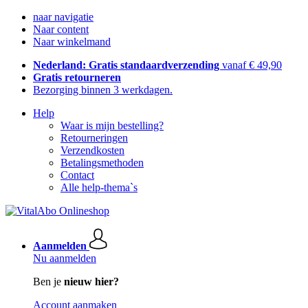
naar navigatie
Naar content
Naar winkelmand
Nederland: Gratis standaardverzending
vanaf € 49,90
Gratis retourneren
Bezorging binnen 3 werkdagen.
Help
Waar is mijn bestelling?
Retourneringen
Verzendkosten
Betalingsmethoden
Contact
Alle help-thema`s
Aanmelden
Nu aanmelden
Ben je
nieuw hier?
Account aanmaken