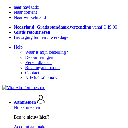
naar navigatie
Naar content
Naar winkelmand
Nederland: Gratis standaardverzending
vanaf € 49,90
Gratis retourneren
Bezorging binnen 3 werkdagen.
Help
Waar is mijn bestelling?
Retourneringen
Verzendkosten
Betalingsmethoden
Contact
Alle help-thema`s
Aanmelden
Nu aanmelden
Ben je
nieuw hier?
Account aanmaken