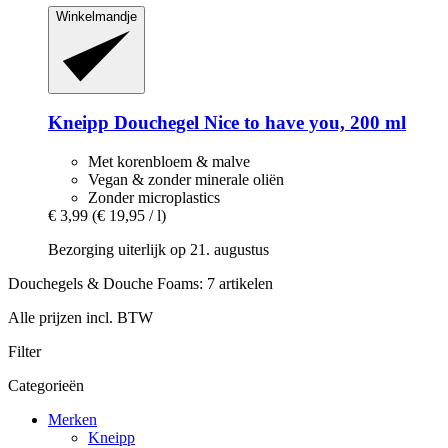
Winkelmandje
Kneipp
Douchegel Nice to have you, 200 ml
Met korenbloem & malve
Vegan & zonder minerale oliën
Zonder microplastics
€ 3,99
(€ 19,95 / l)
Bezorging uiterlijk op 21. augustus
Douchegels & Douche Foams: 7 artikelen
Alle prijzen incl. BTW
Filter
Categorieën
Merken
Kneipp