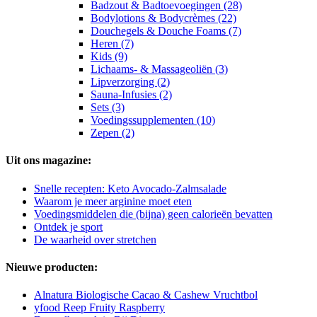
Badzout & Badtoevoegingen (28)
Bodylotions & Bodycrèmes (22)
Douchegels & Douche Foams (7)
Heren (7)
Kids (9)
Lichaams- & Massageoliën (3)
Lipverzorging (2)
Sauna-Infusies (2)
Sets (3)
Voedingssupplementen (10)
Zepen (2)
Uit ons magazine:
Snelle recepten: Keto Avocado-Zalmsalade
Waarom je meer arginine moet eten
Voedingsmiddelen die (bijna) geen calorieën bevatten
Ontdek je sport
De waarheid over stretchen
Nieuwe producten:
Alnatura Biologische Cacao & Cashew Vruchtbol
yfood Reep Fruity Raspberry