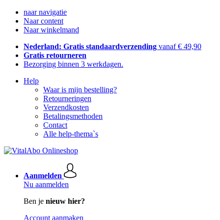
naar navigatie
Naar content
Naar winkelmand
Nederland: Gratis standaardverzending
vanaf € 49,90
Gratis retourneren
Bezorging binnen 3 werkdagen.
Help
Waar is mijn bestelling?
Retourneringen
Verzendkosten
Betalingsmethoden
Contact
Alle help-thema`s
Aanmelden
Nu aanmelden
Ben je
nieuw hier?
Account aanmaken