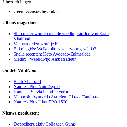
2
beoordelingen
Geen recensies beschikbaar
Uit ons magazine:
Slim ouder worden met de voedingsstoffen van Raab
Vitalfood
Van wandelen word je blij
Bakoliegids: Welke olie is waarvoor geschikt?
Snelle recepten: Keto Avocado-Zalmsalade
Medex - Wereldwijd Ambassadeur
Ontdek VitalAbo:
Raab Vitalfood
Nature's Plus Nutri-Zyme
Kandisin Stevia in Tabletvorm
Maharishi Ayurveda Ayurdent Classic Tandpasta
Nature's Plus Ultra EPO 1500
Nieuwe producten:
Doppelherz aktiv Collageen Gums