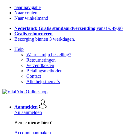
naar navigatie
Naar content
Naar winkelmand
Nederland: Gratis standaardverzending
vanaf € 49,90
Gratis retourneren
Bezorging binnen 3 werkdagen.
Help
Waar is mijn bestelling?
Retourneringen
Verzendkosten
Betalingsmethoden
Contact
Alle help-thema`s
Aanmelden
Nu aanmelden
Ben je
nieuw hier?
Account aanmaken