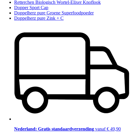
Retterchen Biologisch Wortel-Elixer Knoflook
Dopper Sport Cap
Doppelherz pure Groene Superfoodpoeder
Doppelherz pure Zink + C
Nederland: Gratis standaardverzending
vanaf € 49,90