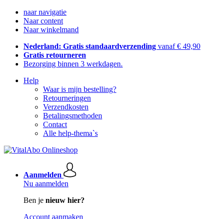
naar navigatie
Naar content
Naar winkelmand
Nederland: Gratis standaardverzending
vanaf € 49,90
Gratis retourneren
Bezorging binnen 3 werkdagen.
Help
Waar is mijn bestelling?
Retourneringen
Verzendkosten
Betalingsmethoden
Contact
Alle help-thema`s
Aanmelden
Nu aanmelden
Ben je
nieuw hier?
Account aanmaken