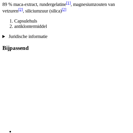
[1]
89 % maca-extract, rundergelatine
, magnesiumzouten van
[2]
[2]
vetzuren
, siliciumzuur (silica)
Capsulehuls
antiklontermiddel
Juridische informatie
Bijpassend