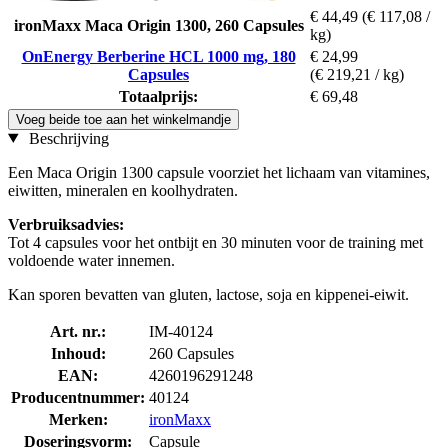
€ 44,49
(€ 117,08 /
ironMaxx Maca Origin 1300, 260 Capsules
kg)
OnEnergy Berberine HCL 1000 mg, 180
€ 24,99
Capsules
(€ 219,21 / kg)
Totaalprijs:
€ 69,48
Voeg beide toe aan het winkelmandje
Beschrijving
Een Maca Origin 1300 capsule voorziet het lichaam van vitamines,
eiwitten, mineralen en koolhydraten.
Verbruiksadvies:
Tot 4 capsules voor het ontbijt en 30 minuten voor de training met
voldoende water innemen.
Kan sporen bevatten van gluten, lactose, soja en kippenei-eiwit.
Art. nr.:
IM-40124
Inhoud:
260 Capsules
EAN:
4260196291248
Producentnummer:
40124
Merken:
ironMaxx
Doseringsvorm:
Capsule