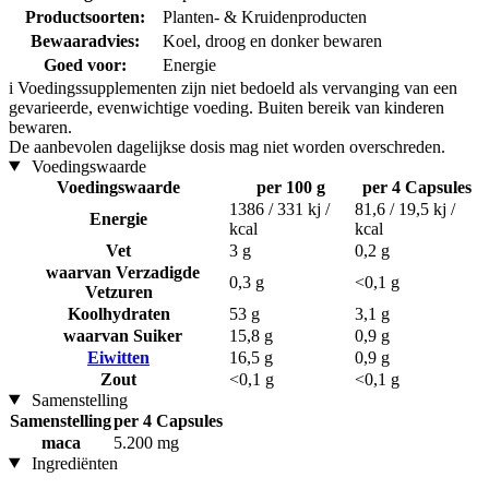
Productsoorten:
Planten- & Kruidenproducten
Bewaaradvies:
Koel, droog en donker bewaren
Goed voor:
Energie
i
Voedingssupplementen zijn niet bedoeld als vervanging van een
gevarieerde, evenwichtige voeding. Buiten bereik van kinderen
bewaren.
De aanbevolen dagelijkse dosis mag niet worden overschreden.
Voedingswaarde
Voedingswaarde
per 100 g
per 4 Capsules
1386 / 331 kj /
81,6 / 19,5 kj /
Energie
kcal
kcal
Vet
3 g
0,2 g
waarvan Verzadigde
0,3 g
<0,1 g
Vetzuren
Koolhydraten
53 g
3,1 g
waarvan Suiker
15,8 g
0,9 g
Eiwitten
16,5 g
0,9 g
Zout
<0,1 g
<0,1 g
Samenstelling
Samenstelling
per 4 Capsules
maca
5.200 mg
Ingrediënten