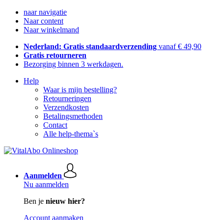
naar navigatie
Naar content
Naar winkelmand
Nederland: Gratis standaardverzending
vanaf € 49,90
Gratis retourneren
Bezorging binnen 3 werkdagen.
Help
Waar is mijn bestelling?
Retourneringen
Verzendkosten
Betalingsmethoden
Contact
Alle help-thema`s
Aanmelden
Nu aanmelden
Ben je
nieuw hier?
Account aanmaken