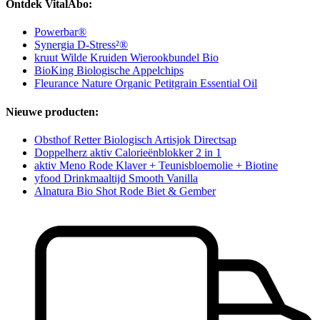
Ontdek VitalAbo:
Powerbar®
Synergia D-Stress²®
kruut Wilde Kruiden Wierookbundel Bio
BioKing Biologische Appelchips
Fleurance Nature Organic Petitgrain Essential Oil
Nieuwe producten:
Obsthof Retter Biologisch Artisjok Directsap
Doppelherz aktiv Calorieënblokker 2 in 1
aktiv Meno Rode Klaver + Teunisbloemolie + Biotine
yfood Drinkmaaltijd Smooth Vanilla
Alnatura Bio Shot Rode Biet & Gember