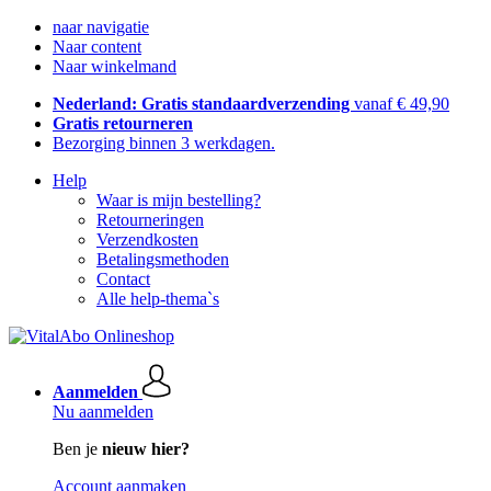
naar navigatie
Naar content
Naar winkelmand
Nederland: Gratis standaardverzending
vanaf € 49,90
Gratis retourneren
Bezorging binnen 3 werkdagen.
Help
Waar is mijn bestelling?
Retourneringen
Verzendkosten
Betalingsmethoden
Contact
Alle help-thema`s
Aanmelden
Nu aanmelden
Ben je
nieuw hier?
Account aanmaken