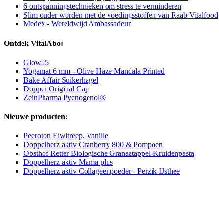
6 ontspanningstechnieken om stress te verminderen
Slim ouder worden met de voedingsstoffen van Raab Vitalfood
Medex - Wereldwijd Ambassadeur
Ontdek VitalAbo:
Glow25
Yogamat 6 mm - Olive Haze Mandala Printed
Bake Affair Suikerhagel
Dopper Original Cap
ZeinPharma Pycnogenol®
Nieuwe producten:
Peeroton Eiwitreep, Vanille
Doppelherz aktiv Cranberry 800 & Pompoen
Obsthof Retter Biologische Granaatappel-Kruidenpasta
Doppelherz aktiv Mama plus
Doppelherz aktiv Collageenpoeder - Perzik IJsthee