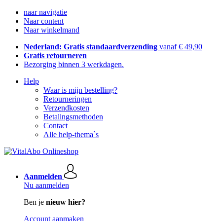
naar navigatie
Naar content
Naar winkelmand
Nederland: Gratis standaardverzending
vanaf € 49,90
Gratis retourneren
Bezorging binnen 3 werkdagen.
Help
Waar is mijn bestelling?
Retourneringen
Verzendkosten
Betalingsmethoden
Contact
Alle help-thema`s
Aanmelden
Nu aanmelden
Ben je
nieuw hier?
Account aanmaken