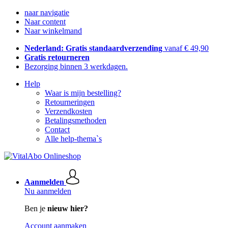
naar navigatie
Naar content
Naar winkelmand
Nederland: Gratis standaardverzending
vanaf € 49,90
Gratis retourneren
Bezorging binnen 3 werkdagen.
Help
Waar is mijn bestelling?
Retourneringen
Verzendkosten
Betalingsmethoden
Contact
Alle help-thema`s
Aanmelden
Nu aanmelden
Ben je
nieuw hier?
Account aanmaken