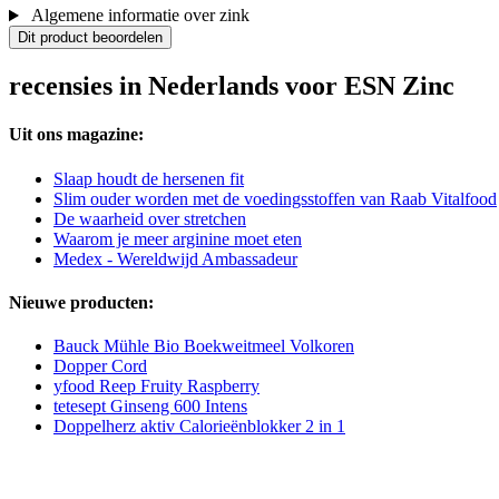
Algemene informatie over zink
Dit product beoordelen
recensies in Nederlands voor ESN Zinc
Uit ons magazine:
Slaap houdt de hersenen fit
Slim ouder worden met de voedingsstoffen van Raab Vitalfood
De waarheid over stretchen
Waarom je meer arginine moet eten
Medex - Wereldwijd Ambassadeur
Nieuwe producten:
Bauck Mühle Bio Boekweitmeel Volkoren
Dopper Cord
yfood Reep Fruity Raspberry
tetesept Ginseng 600 Intens
Doppelherz aktiv Calorieënblokker 2 in 1