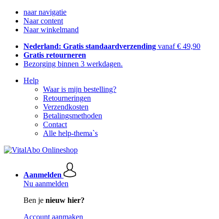
naar navigatie
Naar content
Naar winkelmand
Nederland: Gratis standaardverzending
vanaf € 49,90
Gratis retourneren
Bezorging binnen 3 werkdagen.
Help
Waar is mijn bestelling?
Retourneringen
Verzendkosten
Betalingsmethoden
Contact
Alle help-thema`s
Aanmelden
Nu aanmelden
Ben je
nieuw hier?
Account aanmaken