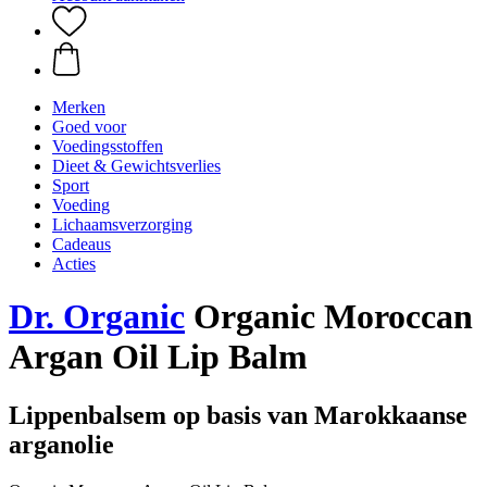
Merken
Goed voor
Voedingsstoffen
Dieet & Gewichtsverlies
Sport
Voeding
Lichaamsverzorging
Cadeaus
Acties
Dr. Organic
Organic Moroccan
Argan Oil Lip Balm
Lippenbalsem op basis van Marokkaanse
arganolie