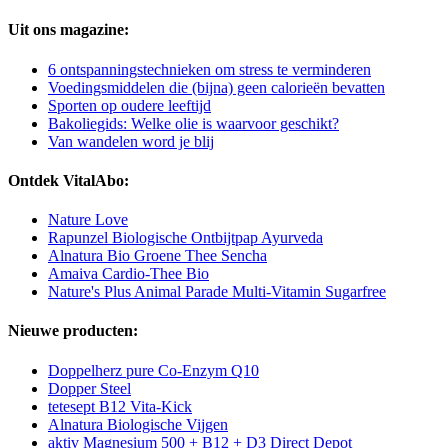
Uit ons magazine:
6 ontspanningstechnieken om stress te verminderen
Voedingsmiddelen die (bijna) geen calorieën bevatten
Sporten op oudere leeftijd
Bakoliegids: Welke olie is waarvoor geschikt?
Van wandelen word je blij
Ontdek VitalAbo:
Nature Love
Rapunzel Biologische Ontbijtpap Ayurveda
Alnatura Bio Groene Thee Sencha
Amaiva Cardio-Thee Bio
Nature's Plus Animal Parade Multi-Vitamin Sugarfree
Nieuwe producten:
Doppelherz pure Co-Enzym Q10
Dopper Steel
tetesept B12 Vita-Kick
Alnatura Biologische Vijgen
aktiv Magnesium 500 + B12 + D3 Direct Depot