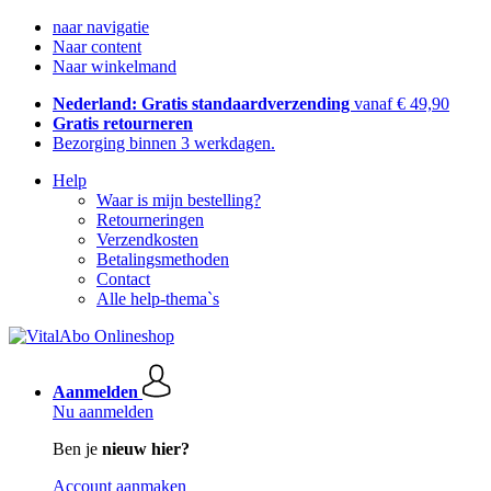
naar navigatie
Naar content
Naar winkelmand
Nederland: Gratis standaardverzending
vanaf € 49,90
Gratis retourneren
Bezorging binnen 3 werkdagen.
Help
Waar is mijn bestelling?
Retourneringen
Verzendkosten
Betalingsmethoden
Contact
Alle help-thema`s
Aanmelden
Nu aanmelden
Ben je
nieuw hier?
Account aanmaken