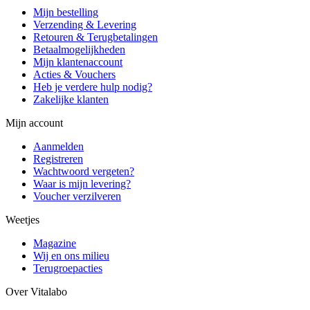
Mijn bestelling
Verzending & Levering
Retouren & Terugbetalingen
Betaalmogelijkheden
Mijn klantenaccount
Acties & Vouchers
Heb je verdere hulp nodig?
Zakelijke klanten
Mijn account
Aanmelden
Registreren
Wachtwoord vergeten?
Waar is mijn levering?
Voucher verzilveren
Weetjes
Magazine
Wij en ons milieu
Terugroepacties
Over Vitalabo