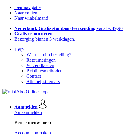
naar navigatie
Naar content
Naar winkelmand
Nederland: Gratis standaardverzending
vanaf € 49,90
Gratis retourneren
Bezorging binnen 3 werkdagen.
Help
Waar is mijn bestelling?
Retourneringen
Verzendkosten
Betalingsmethoden
Contact
Alle help-thema`s
Aanmelden
Nu aanmelden
Ben je
nieuw hier?
Account aanmaken