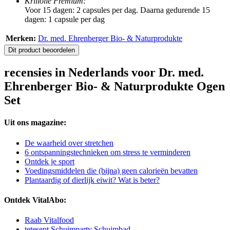
Krillolie Premium​​​​​​​:
Voor 15 dagen: 2 capsules per dag. Daarna gedurende 15
dagen: 1 capsule per dag
Merken:
Dr. med. Ehrenberger Bio- & Naturprodukte
Dit product beoordelen
recensies in Nederlands voor Dr. med.
Ehrenberger Bio- & Naturprodukte Ogen
Set
Uit ons magazine:
De waarheid over stretchen
6 ontspanningstechnieken om stress te verminderen
Ontdek je sport
Voedingsmiddelen die (bijna) geen calorieën bevatten
Plantaardig of dierlijk eiwit? Wat is beter?
Ontdek VitalAbo:
Raab Vitalfood
tetesept Schuimparty Schuimbad