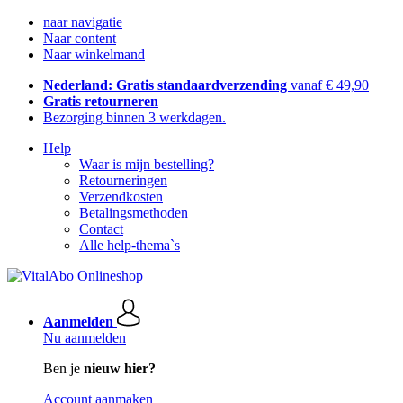
naar navigatie
Naar content
Naar winkelmand
Nederland: Gratis standaardverzending
vanaf € 49,90
Gratis retourneren
Bezorging binnen 3 werkdagen.
Help
Waar is mijn bestelling?
Retourneringen
Verzendkosten
Betalingsmethoden
Contact
Alle help-thema`s
Aanmelden
Nu aanmelden
Ben je
nieuw hier?
Account aanmaken