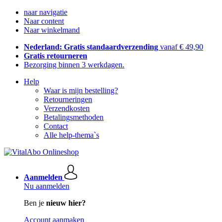
naar navigatie
Naar content
Naar winkelmand
Nederland: Gratis standaardverzending
vanaf € 49,90
Gratis retourneren
Bezorging binnen 3 werkdagen.
Help
Waar is mijn bestelling?
Retourneringen
Verzendkosten
Betalingsmethoden
Contact
Alle help-thema`s
Aanmelden
Nu aanmelden
Ben je
nieuw hier?
Account aanmaken