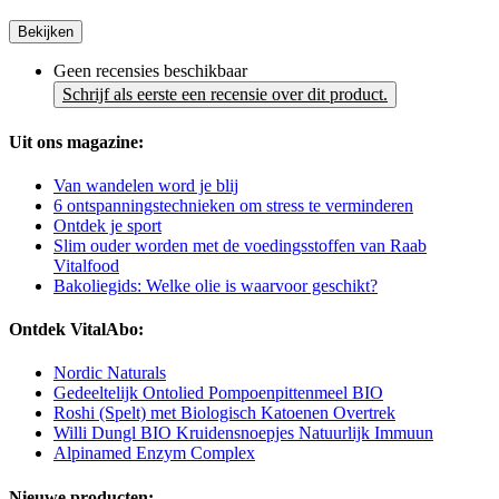
Bekijken
Geen recensies beschikbaar
Schrijf als eerste een recensie over dit product.
Uit ons magazine:
Van wandelen word je blij
6 ontspanningstechnieken om stress te verminderen
Ontdek je sport
Slim ouder worden met de voedingsstoffen van Raab
Vitalfood
Bakoliegids: Welke olie is waarvoor geschikt?
Ontdek VitalAbo:
Nordic Naturals
Gedeeltelijk Ontolied Pompoenpittenmeel BIO
Roshi (Spelt) met Biologisch Katoenen Overtrek
Willi Dungl BIO Kruidensnoepjes Natuurlijk Immuun
Alpinamed Enzym Complex
Nieuwe producten: