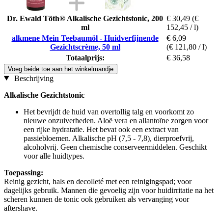
Dr. Ewald Töth® Alkalische Gezichtstonic, 200
€ 30,49
(€
ml
152,45 / l)
alkmene Mein Teebaumöl - Huidverfijnende
€ 6,09
Gezichtscrème, 50 ml
(€ 121,80 / l)
Totaalprijs:
€ 36,58
Voeg beide toe aan het winkelmandje
Beschrijving
Alkalische Gezichtstonic
Het bevrijdt de huid van overtollig talg en voorkomt zo
nieuwe onzuiverheden. Aloë vera en allantoïne zorgen voor
een rijke hydratatie. Het bevat ook een extract van
passiebloemen. Alkalische pH (7,5 - 7,8), dierproefvrij,
alcoholvrij. Geen chemische conserveermiddelen. Geschikt
voor alle huidtypes.
Toepassing:
Reinig gezicht, hals en decolleté met een reinigingspad; voor
dagelijks gebruik. Mannen die gevoelig zijn voor huidirritatie na het
scheren kunnen de tonic ook gebruiken als vervanging voor
aftershave.