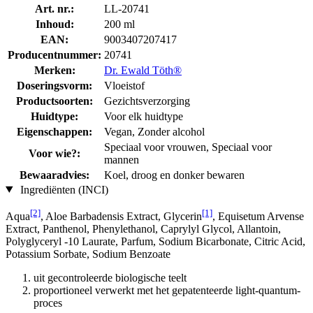
Art. nr.:
LL-20741
Inhoud:
200 ml
EAN:
9003407207417
Producentnummer:
20741
Merken:
Dr. Ewald Töth®
Doseringsvorm:
Vloeistof
Productsoorten:
Gezichtsverzorging
Huidtype:
Voor elk huidtype
Eigenschappen:
Vegan, Zonder alcohol
Speciaal voor vrouwen, Speciaal voor
Voor wie?:
mannen
Bewaaradvies:
Koel, droog en donker bewaren
Ingrediënten (INCI)
[2]
[1]
Aqua
, Aloe Barbadensis Extract, Glycerin
, Equisetum Arvense
Extract, Panthenol, Phenylethanol, Caprylyl Glycol, Allantoin,
Polyglyceryl -10 Laurate, Parfum, Sodium Bicarbonate, Citric Acid,
Potassium Sorbate, Sodium Benzoate
uit gecontroleerde biologische teelt
proportioneel verwerkt met het gepatenteerde light-quantum-
proces