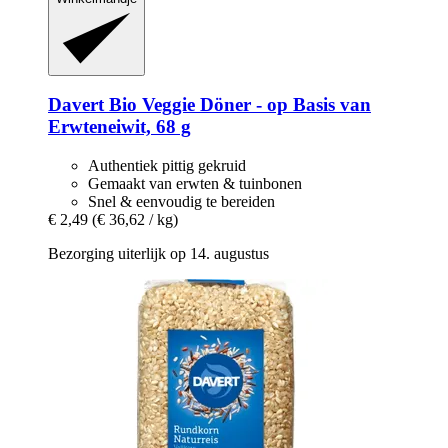
Davert
Bio Veggie Döner -​ op Basis van
Erwteneiwit, 68 g
Authentiek pittig gekruid
Gemaakt van erwten & tuinbonen
Snel & eenvoudig te bereiden
€ 2,49
(€ 36,62 / kg)
Bezorging uiterlijk op 14. augustus