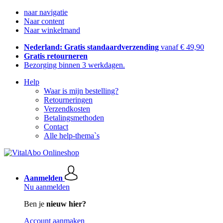
naar navigatie
Naar content
Naar winkelmand
Nederland: Gratis standaardverzending
vanaf € 49,90
Gratis retourneren
Bezorging binnen 3 werkdagen.
Help
Waar is mijn bestelling?
Retourneringen
Verzendkosten
Betalingsmethoden
Contact
Alle help-thema`s
Aanmelden
Nu aanmelden
Ben je
nieuw hier?
Account aanmaken