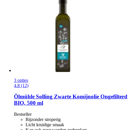
3 opties
4.8 (12)
Ölmühle Solling
Zwarte Komijnolie Ongefilterd
BIO, 500 ml
Bestseller
Bijzonder stroperig
Licht kruidige smaak
Kan ook puur worden gedronken