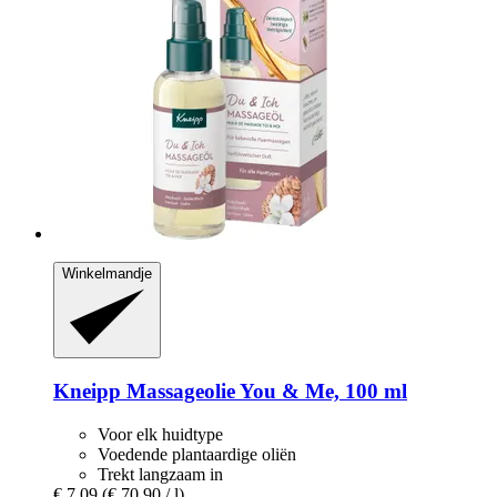
Winkelmandje
Kneipp
Massageolie You & Me, 100 ml
Voor elk huidtype
Voedende plantaardige oliën
Trekt langzaam in
€ 7,09
(€ 70,90 / l)