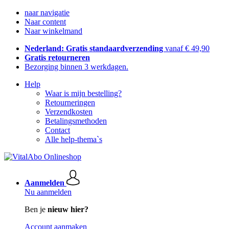
naar navigatie
Naar content
Naar winkelmand
Nederland: Gratis standaardverzending
vanaf € 49,90
Gratis retourneren
Bezorging binnen 3 werkdagen.
Help
Waar is mijn bestelling?
Retourneringen
Verzendkosten
Betalingsmethoden
Contact
Alle help-thema`s
Aanmelden
Nu aanmelden
Ben je
nieuw hier?
Account aanmaken