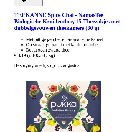
TEEKANNE
Spice Chai -​ NamasTee
Biologische Kruidenthee, 15 Theezakjes met
dubbelgevouwen theekamers (30 g)
Met pittige gember en aromatische kaneel
Op smaak gebracht met kardemomolie
Bevat geen zwarte thee
€ 3,19
(€ 106,33 / kg)
Bezorging uiterlijk op 13. augustus