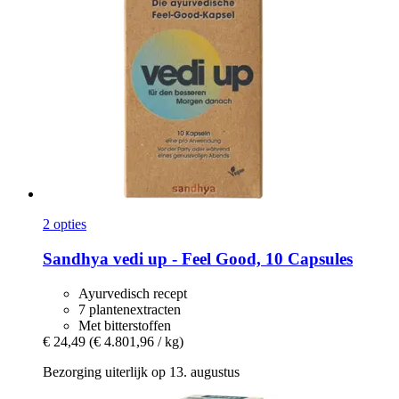
2 opties
Sandhya
vedi up -​ Feel Good, 10 Capsules
Ayurvedisch recept
7 plantenextracten
Met bitterstoffen
€ 24,49
(€ 4.801,96 / kg)
Bezorging uiterlijk op 13. augustus