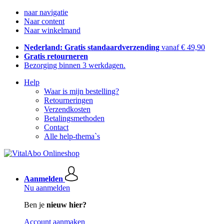
naar navigatie
Naar content
Naar winkelmand
Nederland: Gratis standaardverzending
vanaf € 49,90
Gratis retourneren
Bezorging binnen 3 werkdagen.
Help
Waar is mijn bestelling?
Retourneringen
Verzendkosten
Betalingsmethoden
Contact
Alle help-thema`s
Aanmelden
Nu aanmelden
Ben je
nieuw hier?
Account aanmaken