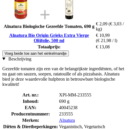
€ 2,09
(€ 3,03 /
Alnatura Biologische Gezeefde Tomaten, 690 g
kg)
Alnatura Bio Origin Grieks Extra Vierge
€ 10,99
Olijfolie, 500 ml
(€ 21,98 / l)
Totaalprijs:
€ 13,08
Voeg beide toe aan het winkelmandje
Beschrijving
Gezeefde tomaten zijn een van de belangrijkste ingrediënten, of het
nu gaat om sauzen, soepen, ratatouille of als pizzabasis. Alnatura
bied je deze waardevolle hulpbron in betrouwbare biologische
kwaliteit!
Art. nr.:
XPI-MM-233555
Inhoud:
690 g
EAN:
40045238
Producentnummer:
233555
Merken:
Alnatura
Diëten & Dieetbeperkingen:
Veganistisch, Vegetarisch