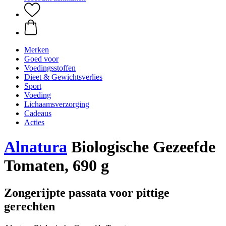
Merken
Goed voor
Voedingsstoffen
Dieet & Gewichtsverlies
Sport
Voeding
Lichaamsverzorging
Cadeaus
Acties
Alnatura
Biologische Gezeefde
Tomaten, 690 g
Zongerijpte passata voor pittige
gerechten