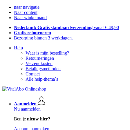
naar navigatie
Naar content
Naar winkelmand
Nederland: Gratis standaardverzending
vanaf € 49,90
Gratis retourneren
Bezorging binnen 3 werkdagen.
Help
Waar is mijn bestelling?
Retourneringen
Verzendkosten
Betalingsmethoden
Contact
Alle help-thema`s
Aanmelden
Nu aanmelden
Ben je
nieuw hier?
Account aanmaken