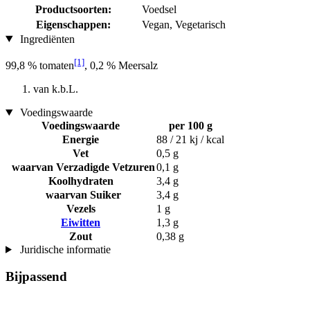
Productsoorten:
Voedsel
Eigenschappen:
Vegan, Vegetarisch
Ingrediënten
[1]
99,8 % tomaten
, 0,2 % Meersalz
van k.b.L.
Voedingswaarde
Voedingswaarde
per 100 g
Energie
88 / 21 kj / kcal
Vet
0,5 g
waarvan Verzadigde Vetzuren
0,1 g
Koolhydraten
3,4 g
waarvan Suiker
3,4 g
Vezels
1 g
Eiwitten
1,3 g
Zout
0,38 g
Juridische informatie
Bijpassend