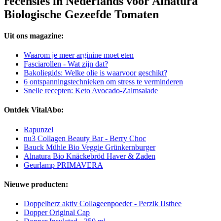
recensies in Nederlands voor Alnatura
Biologische Gezeefde Tomaten
Uit ons magazine:
Waarom je meer arginine moet eten
Fasciarollen - Wat zijn dat?
Bakoliegids: Welke olie is waarvoor geschikt?
6 ontspanningstechnieken om stress te verminderen
Snelle recepten: Keto Avocado-Zalmsalade
Ontdek VitalAbo:
Rapunzel
nu3 Collagen Beauty Bar - Berry Choc
Bauck Mühle Bio Veggie Grünkernburger
Alnatura Bio Knäckebröd Haver & Zaden
Geurlamp PRIMAVERA
Nieuwe producten:
Doppelherz aktiv Collageenpoeder - Perzik IJsthee
Dopper Original Cap