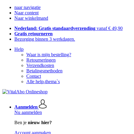
naar navigatie
Naar content
Naar winkelmand
Nederland: Gratis standaardverzending
vanaf € 49,90
Gratis retourneren
Bezorging binnen 3 werkdagen.
Help
Waar is mijn bestelling?
Retourneringen
Verzendkosten
Betalingsmethoden
Contact
Alle help-thema`s
Aanmelden
Nu aanmelden
Ben je
nieuw hier?
Account aanmaken