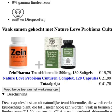
9% gamma-linoleenzuur
Dierproefvrij
Vaak samen gekocht met Nature Love Probiona Cult
ZeinPharma Teunisbloemolie 500mg, 180 Softgels
€ 19,79
Nature Love Probiona Culturen Complex, 120 Capsules
€ 21,99
Totaalprijs:
€ 41,78
Voeg beide toe aan het winkelmandje
Beschrijving
Deze capsules bestaan uit natuurlijke teunisbloemolie, die wordt ve
kruidachtige plant, die tot 1 meter hoog kan worden, vaak in bermen 
linoleenzuur (GLA) per capsule. GLA is een waardevol, drievoudig 