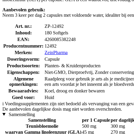
Aanbevolen gebruik:
Neem 3 keer per dag 2 capsules met voldoende water, idealiter bij een
Art. nr.:
ZP-12492
Inhoud:
180 Softgels
EAN:
4260085382248
Producentnummer:
12492
Merken:
ZeinPharma
Doseringsvorm:
Capsule
Productsoorten:
Planten- & Kruidenproducten
Eigenschappen:
Niet-GMO, Dierproefvrij, Zonder conserverings
Algemene
Raadpleeg voor gebruik je arts als je medicijnen
opmerkingen:
een arts voordat je het inneemt als je bloedver
Bewaaradvies:
Koel, droog en donker bewaren
Goed voor:
Huid
i
Voedingssupplementen zijn niet bedoeld als vervanging van een gev
De aanbevolen dagelijkse dosis mag niet worden overschreden.
Samenstelling
Samenstelling
per 1 Capsule
per dagelij
Teunisbloemolie
500 mg
300 mg
waarvan Gamma linoleenzuur (GLA)
45 mg
270 mg