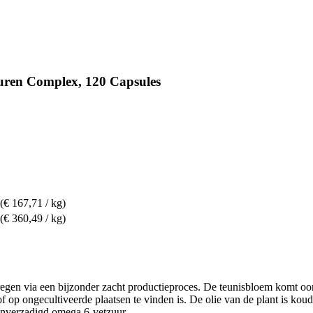
uren Complex, 120 Capsules
(€ 167,71 / kg)
(€ 360,49 / kg)
rkregen via een bijzonder zacht productieproces. De teunisbloem komt 
of op ongecultiveerde plaatsen te vinden is. De olie van de plant is k
onverzadigd omega 6-vetzuur.