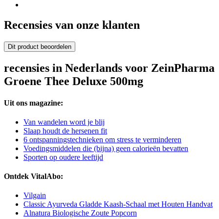
Recensies van onze klanten
Dit product beoordelen
recensies in Nederlands voor ZeinPharma
Groene Thee Deluxe 500mg
Uit ons magazine:
Van wandelen word je blij
Slaap houdt de hersenen fit
6 ontspanningstechnieken om stress te verminderen
Voedingsmiddelen die (bijna) geen calorieën bevatten
Sporten op oudere leeftijd
Ontdek VitalAbo:
Vilgain
Classic Ayurveda Gladde Kaash-Schaal met Houten Handvat
Alnatura Biologische Zoute Popcorn