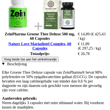
ZeinPharma Groene Thee Deluxe 500 mg,
€ 14,89
(€ 425,43
60 Capsules
/ kg)
Nature Love Mariadistel Complex, 60
€ 11,89
Capsules
(€ 297,25 / kg)
Totaalprijs:
€ 26,78
Voeg beide toe aan het winkelmandje
Beschrijving
Elke Groene Thee Deluxe capsule van ZeinPharma® bevat 98%
polyfenolen en 50% epigallocatechine gallaat (EGCG). De capsules
bevatten een laag cafeïnegehalte van minder dan 0,6 % per
dagportie en zijn daarom ook geschikt voor mensen die gevoelig
zijn voor cafeïne.
Aanbevolen gebruik:
Neem dagelijks 3 capsules met ruim stilstaand water. Bij voorkeur
tussen de maaltijden.