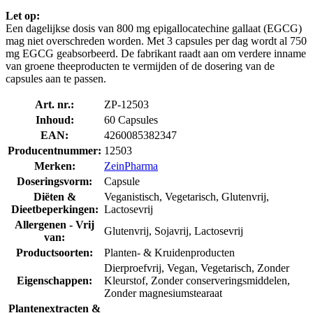
Let op:
Een dagelijkse dosis van 800 mg epigallocatechine gallaat (EGCG)
mag niet overschreden worden. Met 3 capsules per dag wordt al 750
mg EGCG geabsorbeerd. De fabrikant raadt aan om verdere inname
van groene theeproducten te vermijden of de dosering van de
capsules aan te passen.
Art. nr.:
ZP-12503
Inhoud:
60 Capsules
EAN:
4260085382347
Producentnummer:
12503
Merken:
ZeinPharma
Doseringsvorm:
Capsule
Diëten &
Veganistisch, Vegetarisch, Glutenvrij,
Dieetbeperkingen:
Lactosevrij
Allergenen - Vrij
Glutenvrij, Sojavrij, Lactosevrij
van:
Productsoorten:
Planten- & Kruidenproducten
Dierproefvrij, Vegan, Vegetarisch, Zonder
Eigenschappen:
Kleurstof, Zonder conserveringsmiddelen,
Zonder magnesiumstearaat
Plantenextracten &