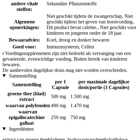
andere vitale
Sekundäre Pflanzenstoffe
stoffen:
Niet geschikt tijdens de zwangerschap, Niet
Algemene
geschikt tijdens het geven van borstvoeding,
opmerkingen:
Dit product bevat cafeïne., Niet geschikt voor
kinderen en jongeren onder de 18 jaar.
Bewaaradvies:
Koel, droog en donker bewaren
Goed voor:
Immuunsysteem, Cellen
i
Voedingssupplementen zijn niet bedoeld als vervanging van een
gevarieerde, evenwichtige voeding. Buiten bereik van kinderen
bewaren.
De aanbevolen dagelijkse dosis mag niet worden overschreden.
Samenstelling
per 1
per maximale dagelijkse
Samenstelling
Capsule
dosis/portie (3 Capsules)
groene thee (blad)
500 mg
1.500 mg
extract
waarvan polyfenolen
490 mg
1.470 mg
waarvan
epigallocatechine
250 mg
750 mg
gallaat
Ingrediënten
extract van groene theebladeren, hydroxypropylmethylcellulose