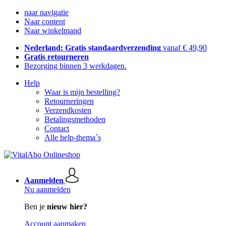
naar navigatie
Naar content
Naar winkelmand
Nederland: Gratis standaardverzending
vanaf € 49,90
Gratis retourneren
Bezorging binnen 3 werkdagen.
Help
Waar is mijn bestelling?
Retourneringen
Verzendkosten
Betalingsmethoden
Contact
Alle help-thema`s
Aanmelden
Nu aanmelden
Ben je
nieuw hier?
Account aanmaken