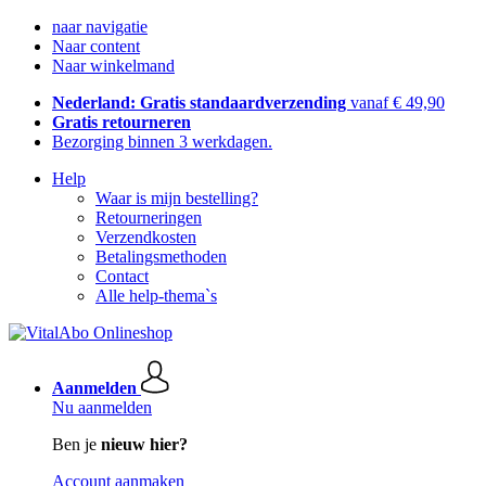
naar navigatie
Naar content
Naar winkelmand
Nederland: Gratis standaardverzending
vanaf € 49,90
Gratis retourneren
Bezorging binnen 3 werkdagen.
Help
Waar is mijn bestelling?
Retourneringen
Verzendkosten
Betalingsmethoden
Contact
Alle help-thema`s
Aanmelden
Nu aanmelden
Ben je
nieuw hier?
Account aanmaken