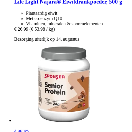
Life Light
Najara® Eiwitdrankpoeder, 500 g
Plantaardig eiwit
Met co-enzym Q10
Vitaminen, mineralen & sporenelementen
€ 26,99
(€ 53,98 / kg)
Bezorging uiterlijk op 14. augustus
2 opties