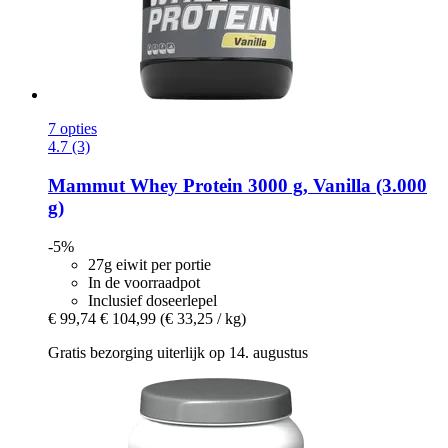
7 opties
4.7 (3)
Mammut
Whey Protein 3000 g, Vanilla (3.000
g)
-5%
27g eiwit per portie
In de voorraadpot
Inclusief doseerlepel
€ 99,74
€ 104,99
(€ 33,25 / kg)
Gratis bezorging uiterlijk op 14. augustus