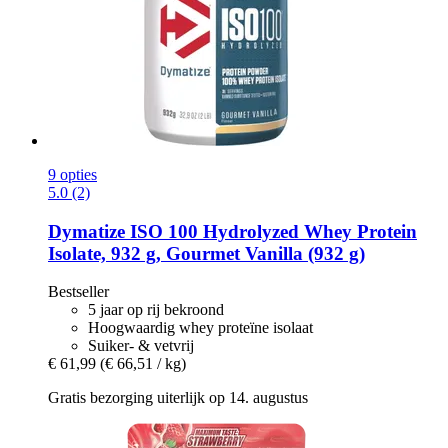
9 opties
5.0 (2)
Dymatize
ISO 100 Hydrolyzed Whey Protein
Isolate, 932 g, Gourmet Vanilla (932 g)
Bestseller
5 jaar op rij bekroond
Hoogwaardig whey proteïne isolaat
Suiker- & vetvrij
€ 61,99
(€ 66,51 / kg)
Gratis bezorging uiterlijk op 14. augustus