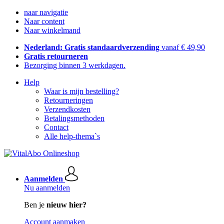
naar navigatie
Naar content
Naar winkelmand
Nederland: Gratis standaardverzending
vanaf € 49,90
Gratis retourneren
Bezorging binnen 3 werkdagen.
Help
Waar is mijn bestelling?
Retourneringen
Verzendkosten
Betalingsmethoden
Contact
Alle help-thema`s
Aanmelden
Nu aanmelden
Ben je
nieuw hier?
Account aanmaken