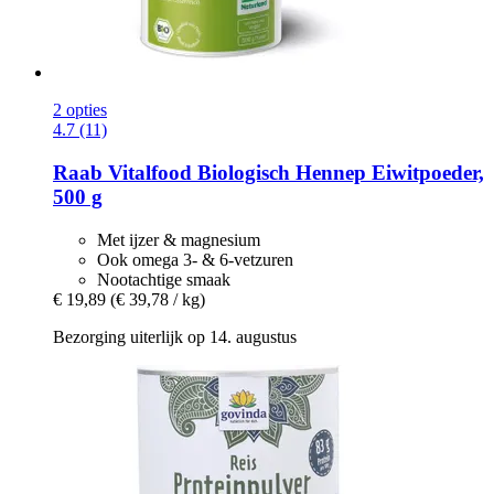
2 opties
4.7 (11)
Raab Vitalfood
Biologisch Hennep Eiwitpoeder,
500 g
Met ijzer & magnesium
Ook omega 3- & 6-vetzuren
Nootachtige smaak
€ 19,89
(€ 39,78 / kg)
Bezorging uiterlijk op 14. augustus