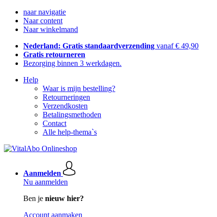
naar navigatie
Naar content
Naar winkelmand
Nederland: Gratis standaardverzending
vanaf € 49,90
Gratis retourneren
Bezorging binnen 3 werkdagen.
Help
Waar is mijn bestelling?
Retourneringen
Verzendkosten
Betalingsmethoden
Contact
Alle help-thema`s
Aanmelden
Nu aanmelden
Ben je
nieuw hier?
Account aanmaken