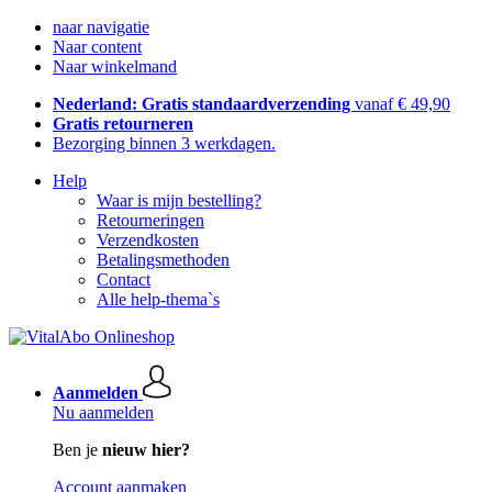
naar navigatie
Naar content
Naar winkelmand
Nederland: Gratis standaardverzending
vanaf € 49,90
Gratis retourneren
Bezorging binnen 3 werkdagen.
Help
Waar is mijn bestelling?
Retourneringen
Verzendkosten
Betalingsmethoden
Contact
Alle help-thema`s
Aanmelden
Nu aanmelden
Ben je
nieuw hier?
Account aanmaken