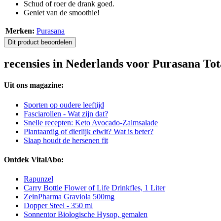
Schud of roer de drank goed.
Geniet van de smoothie!
Merken:
Purasana
Dit product beoordelen
recensies in Nederlands voor Purasana Tot
Uit ons magazine:
Sporten op oudere leeftijd
Fasciarollen - Wat zijn dat?
Snelle recepten: Keto Avocado-Zalmsalade
Plantaardig of dierlijk eiwit? Wat is beter?
Slaap houdt de hersenen fit
Ontdek VitalAbo:
Rapunzel
Carry Bottle Flower of Life Drinkfles, 1 Liter
ZeinPharma Graviola 500mg
Dopper Steel - 350 ml
Sonnentor Biologische Hysop, gemalen