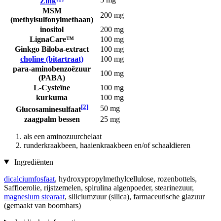
Zink
MSM
200 mg
(methylsulfonylmethaan)
inositol
200 mg
LignaCare™
100 mg
Ginkgo Biloba-extract
100 mg
choline (bitartraat)
100 mg
para-aminobenzoëzuur
100 mg
(PABA)
L-Cysteïne
100 mg
kurkuma
100 mg
[2]
50 mg
Glucosaminesulfaat
zaagpalm bessen
25 mg
als een aminozuurchelaat
runderkraakbeen, haaienkraakbeen en/of schaaldieren
Ingrediënten
dicalciumfosfaat
, hydroxypropylmethylcellulose, rozenbottels,
Saffloerolie, rijstzemelen, spirulina algenpoeder, stearinezuur,
magnesium stearaat
, siliciumzuur (silica), farmaceutische glazuur
(gemaakt van boomhars)