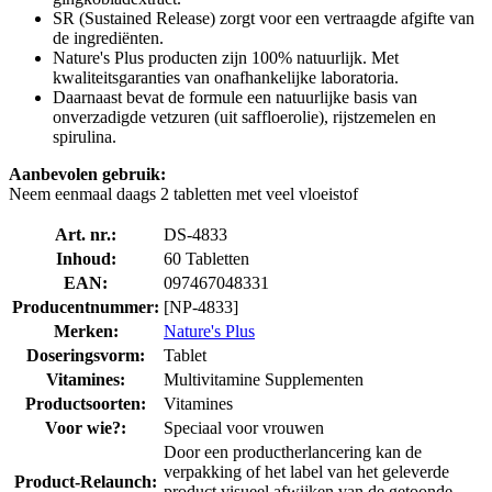
SR (Sustained Release) zorgt voor een vertraagde afgifte van
de ingrediënten.
Nature's Plus producten zijn 100% natuurlijk. Met
kwaliteitsgaranties van onafhankelijke laboratoria.
Daarnaast bevat de formule een natuurlijke basis van
onverzadigde vetzuren (uit saffloerolie), rijstzemelen en
spirulina.
Aanbevolen gebruik:
Neem eenmaal daags 2 tabletten met veel vloeistof
Art. nr.:
DS-4833
Inhoud:
60 Tabletten
EAN:
097467048331
Producentnummer:
[NP-4833]
Merken:
Nature's Plus
Doseringsvorm:
Tablet
Vitamines:
Multivitamine Supplementen
Productsoorten:
Vitamines
Voor wie?:
Speciaal voor vrouwen
Door een productherlancering kan de
verpakking of het label van het geleverde
Product-Relaunch:
product visueel afwijken van de getoonde