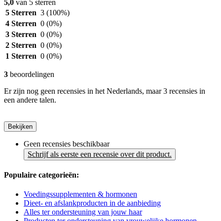
5,0
van 5 sterren
5 Sterren
3
(100%)
4 Sterren
0
(0%)
3 Sterren
0
(0%)
2 Sterren
0
(0%)
1 Sterren
0
(0%)
3
beoordelingen
Er zijn nog geen recensies in het Nederlands, maar 3 recensies in
een andere talen.
Bekijken
Geen recensies beschikbaar
Schrijf als eerste een recensie over dit product.
Populaire categorieën:
Voedingssupplementen & hormonen
Dieet- en afslankproducten in de aanbieding
Alles ter ondersteuning van jouw haar
Producten ter ondersteuning van vrouwelijke hormonen