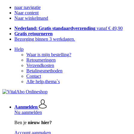
naar navigatie
Naar content
Naar winkelmand
Nederland: Gratis standaardverzending
vanaf € 49,90
Gratis retourneren
Bezorging binnen 3 werkdagen.
Help
Waar is mijn bestelling?
Retourneringen
Verzendkosten
Betalingsmethoden
Contact
Alle help-thema`s
Aanmelden
Nu aanmelden
Ben je
nieuw hier?
Account aanmaken