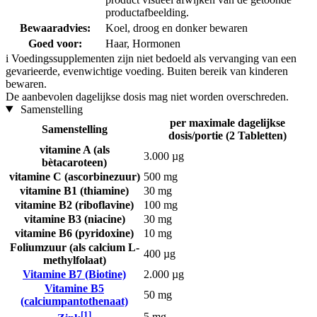
productafbeelding.
Bewaaradvies:
Koel, droog en donker bewaren
Goed voor:
Haar, Hormonen
i
Voedingssupplementen zijn niet bedoeld als vervanging van een
gevarieerde, evenwichtige voeding. Buiten bereik van kinderen
bewaren.
De aanbevolen dagelijkse dosis mag niet worden overschreden.
Samenstelling
per maximale dagelijkse
Samenstelling
dosis/portie (2 Tabletten)
vitamine A (als
3.000 µg
bètacaroteen)
vitamine C (ascorbinezuur)
500 mg
vitamine B1 (thiamine)
30 mg
vitamine B2 (riboflavine)
100 mg
vitamine B3 (niacine)
30 mg
vitamine B6 (pyridoxine)
10 mg
Foliumzuur (als calcium L-
400 µg
methylfolaat)
Vitamine B7 (Biotine)
2.000 µg
Vitamine B5
50 mg
(calciumpantothenaat)
[1]
5 mg