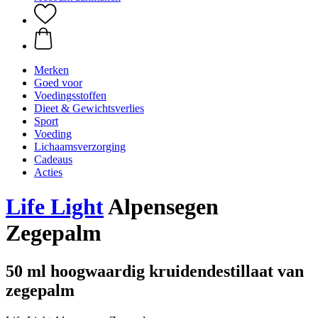
Merken
Goed voor
Voedingsstoffen
Dieet & Gewichtsverlies
Sport
Voeding
Lichaamsverzorging
Cadeaus
Acties
Life Light
Alpensegen
Zegepalm
50 ml hoogwaardig kruidendestillaat van
zegepalm