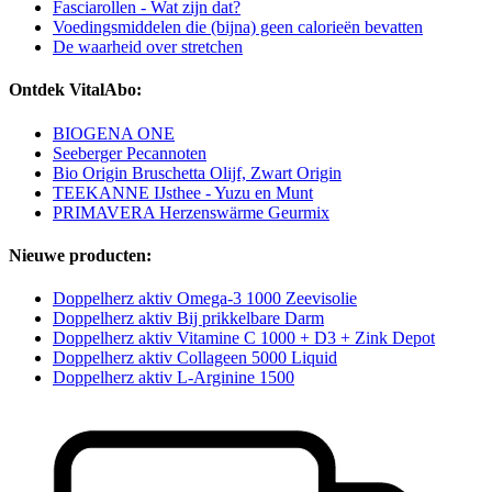
Fasciarollen - Wat zijn dat?
Voedingsmiddelen die (bijna) geen calorieën bevatten
De waarheid over stretchen
Ontdek VitalAbo:
BIOGENA ONE
Seeberger Pecannoten
Bio Origin Bruschetta Olijf, Zwart Origin
TEEKANNE IJsthee - Yuzu en Munt
PRIMAVERA Herzenswärme Geurmix
Nieuwe producten:
Doppelherz aktiv Omega-3 1000 Zeevisolie
Doppelherz aktiv Bij prikkelbare Darm
Doppelherz aktiv Vitamine C 1000 + D3 + Zink Depot
Doppelherz aktiv Collageen 5000 Liquid
Doppelherz aktiv L-Arginine 1500