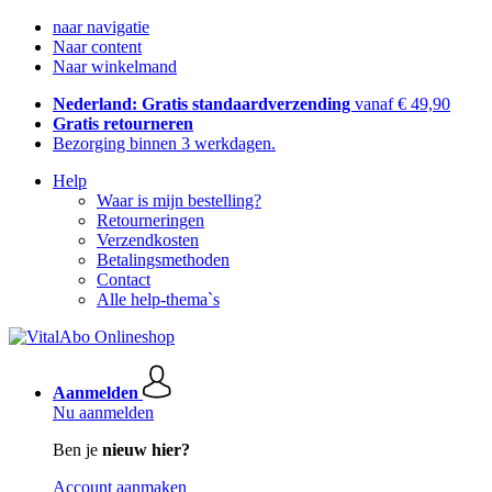
naar navigatie
Naar content
Naar winkelmand
Nederland: Gratis standaardverzending
vanaf € 49,90
Gratis retourneren
Bezorging binnen 3 werkdagen.
Help
Waar is mijn bestelling?
Retourneringen
Verzendkosten
Betalingsmethoden
Contact
Alle help-thema`s
Aanmelden
Nu aanmelden
Ben je
nieuw hier?
Account aanmaken