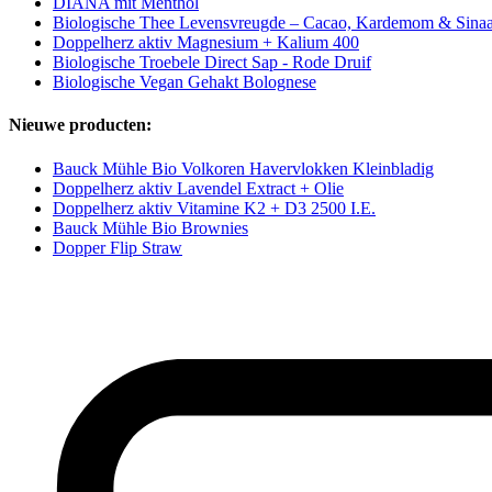
DIANA mit Menthol
Biologische Thee Levensvreugde – Cacao, Kardemom & Sinaa
Doppelherz aktiv Magnesium + Kalium 400
Biologische Troebele Direct Sap - Rode Druif
Biologische Vegan Gehakt Bolognese
Nieuwe producten:
Bauck Mühle Bio Volkoren Havervlokken Kleinbladig
Doppelherz aktiv Lavendel Extract + Olie
Doppelherz aktiv Vitamine K2 + D3 2500 I.E.
Bauck Mühle Bio Brownies
Dopper Flip Straw