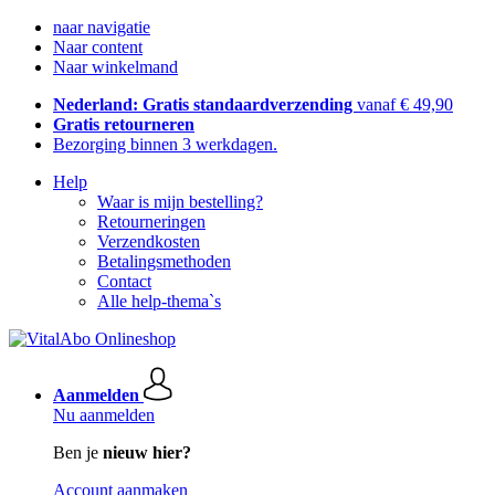
naar navigatie
Naar content
Naar winkelmand
Nederland: Gratis standaardverzending
vanaf € 49,90
Gratis retourneren
Bezorging binnen 3 werkdagen.
Help
Waar is mijn bestelling?
Retourneringen
Verzendkosten
Betalingsmethoden
Contact
Alle help-thema`s
Aanmelden
Nu aanmelden
Ben je
nieuw hier?
Account aanmaken