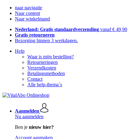
naar navigatie
Naar content
Naar winkelmand
Nederland: Gratis standaardverzending
vanaf € 49,90
Gratis retourneren
Bezorging binnen 3 werkdagen.
Help
Waar is mijn bestelling?
Retourneringen
Verzendkosten
Betalingsmethoden
Contact
Alle help-thema`s
Aanmelden
Nu aanmelden
Ben je
nieuw hier?
Account aanmaken