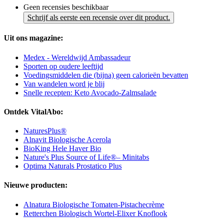
Geen recensies beschikbaar
Schrijf als eerste een recensie over dit product.
Uit ons magazine:
Medex - Wereldwijd Ambassadeur
Sporten op oudere leeftijd
Voedingsmiddelen die (bijna) geen calorieën bevatten
Van wandelen word je blij
Snelle recepten: Keto Avocado-Zalmsalade
Ontdek VitalAbo:
NaturesPlus®
Alnavit Biologische Acerola
BioKing Hele Haver Bio
Nature's Plus Source of Life®– Minitabs
Optima Naturals Prostatico Plus
Nieuwe producten:
Alnatura Biologische Tomaten-Pistachecrème
Retterchen Biologisch Wortel-Elixer Knoflook