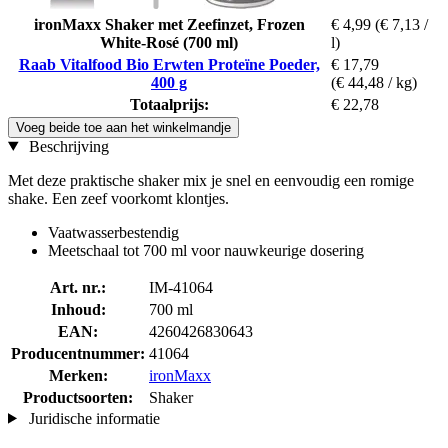
ironMaxx Shaker met Zeefinzet, Frozen
€ 4,99
(€ 7,13 /
White-Rosé (700 ml)
l)
Raab Vitalfood Bio Erwten Proteïne Poeder,
€ 17,79
400 g
(€ 44,48 / kg)
Totaalprijs:
€ 22,78
Voeg beide toe aan het winkelmandje
Beschrijving
Met deze praktische shaker mix je snel en eenvoudig een romige
shake. Een zeef voorkomt klontjes.
Vaatwasserbestendig
Meetschaal tot 700 ml voor nauwkeurige dosering
Art. nr.:
IM-41064
Inhoud:
700 ml
EAN:
4260426830643
Producentnummer:
41064
Merken:
ironMaxx
Productsoorten:
Shaker
Juridische informatie