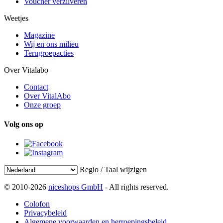
Voucher verzilveren
Weetjes
Magazine
Wij en ons milieu
Terugroepacties
Over Vitalabo
Contact
Over VitalAbo
Onze groep
Volg ons op
Regio / Taal wijzigen
© 2010-2026
niceshops GmbH
- All rights reserved.
Colofon
Privacybeleid
Algemene voorwaarden en herroepingsbeleid