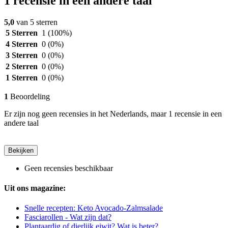
1 recensie in een andere taal
5,0
van 5 sterren
5 Sterren
1
(100%)
4 Sterren
0
(0%)
3 Sterren
0
(0%)
2 Sterren
0
(0%)
1 Sterren
0
(0%)
1
Beoordeling
Er zijn nog geen recensies in het Nederlands, maar 1 recensie in een
andere taal
Bekijken
Geen recensies beschikbaar
Uit ons magazine:
Snelle recepten: Keto Avocado-Zalmsalade
Fasciarollen - Wat zijn dat?
Plantaardig of dierlijk eiwit? Wat is beter?