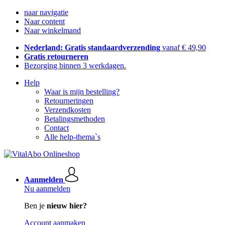
naar navigatie
Naar content
Naar winkelmand
Nederland: Gratis standaardverzending
vanaf € 49,90
Gratis retourneren
Bezorging binnen 3 werkdagen.
Help
Waar is mijn bestelling?
Retourneringen
Verzendkosten
Betalingsmethoden
Contact
Alle help-thema`s
Aanmelden
Nu aanmelden
Ben je
nieuw hier?
Account aanmaken