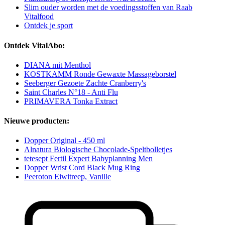
Slim ouder worden met de voedingsstoffen van Raab
Vitalfood
Ontdek je sport
Ontdek VitalAbo:
DIANA mit Menthol
KOSTKAMM Ronde Gewaxte Massageborstel
Seeberger Gezoete Zachte Cranberry's
Saint Charles N°18 - Anti Flu
PRIMAVERA Tonka Extract
Nieuwe producten:
Dopper Original - 450 ml
Alnatura Biologische Chocolade-Speltbolletjes
tetesept Fertil Expert Babyplanning Men
Dopper Wrist Cord Black Mug Ring
Peeroton Eiwitreep, Vanille