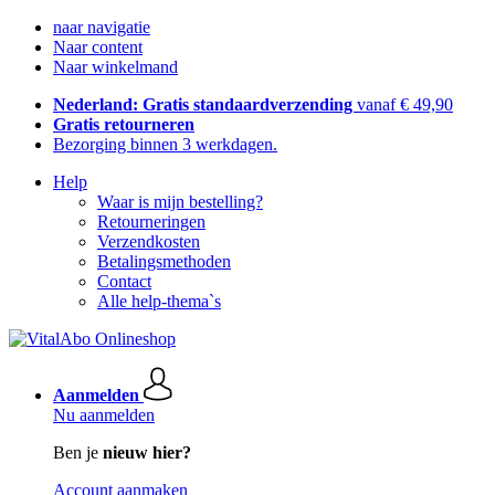
naar navigatie
Naar content
Naar winkelmand
Nederland: Gratis standaardverzending
vanaf € 49,90
Gratis retourneren
Bezorging binnen 3 werkdagen.
Help
Waar is mijn bestelling?
Retourneringen
Verzendkosten
Betalingsmethoden
Contact
Alle help-thema`s
Aanmelden
Nu aanmelden
Ben je
nieuw hier?
Account aanmaken