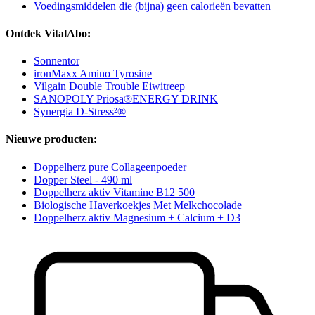
Voedingsmiddelen die (bijna) geen calorieën bevatten
Ontdek VitalAbo:
Sonnentor
ironMaxx Amino Tyrosine
Vilgain Double Trouble Eiwitreep
SANOPOLY Priosa®ENERGY DRINK
Synergia D-Stress²®
Nieuwe producten:
Doppelherz pure Collageenpoeder
Dopper Steel - 490 ml
Doppelherz aktiv Vitamine B12 500
Biologische Haverkoekjes Met Melkchocolade
Doppelherz aktiv Magnesium + Calcium + D3