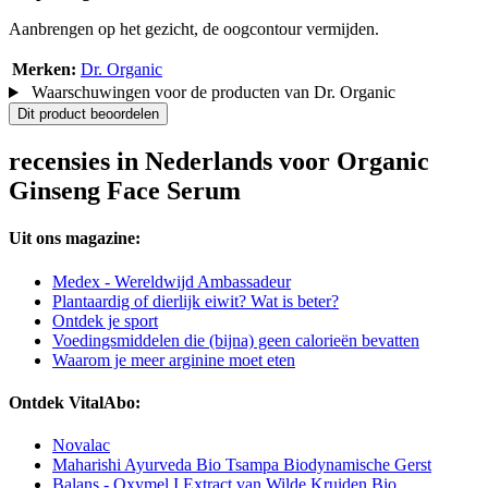
Aanbrengen op het gezicht, de oogcontour vermijden.
Merken:
Dr. Organic
Waarschuwingen voor de producten van Dr. Organic
Dit product beoordelen
recensies in Nederlands voor Organic
Ginseng Face Serum
Uit ons magazine:
Medex - Wereldwijd Ambassadeur
Plantaardig of dierlijk eiwit? Wat is beter?
Ontdek je sport
Voedingsmiddelen die (bijna) geen calorieën bevatten
Waarom je meer arginine moet eten
Ontdek VitalAbo:
Novalac
Maharishi Ayurveda Bio Tsampa Biodynamische Gerst
Balans - Oxymel I Extract van Wilde Kruiden Bio