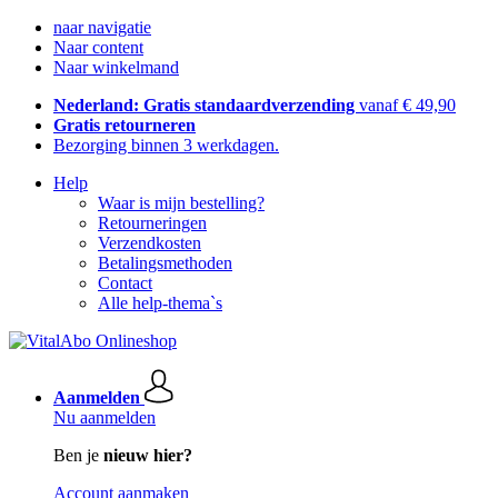
naar navigatie
Naar content
Naar winkelmand
Nederland: Gratis standaardverzending
vanaf € 49,90
Gratis retourneren
Bezorging binnen 3 werkdagen.
Help
Waar is mijn bestelling?
Retourneringen
Verzendkosten
Betalingsmethoden
Contact
Alle help-thema`s
Aanmelden
Nu aanmelden
Ben je
nieuw hier?
Account aanmaken