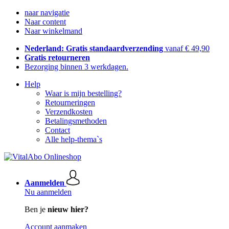
naar navigatie
Naar content
Naar winkelmand
Nederland: Gratis standaardverzending
vanaf € 49,90
Gratis retourneren
Bezorging binnen 3 werkdagen.
Help
Waar is mijn bestelling?
Retourneringen
Verzendkosten
Betalingsmethoden
Contact
Alle help-thema`s
Aanmelden
Nu aanmelden
Ben je
nieuw hier?
Account aanmaken