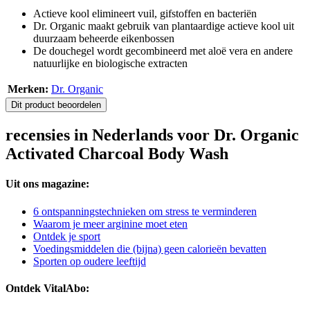
Actieve kool elimineert vuil, gifstoffen en bacteriën
Dr. Organic maakt gebruik van plantaardige actieve kool uit
duurzaam beheerde eikenbossen
De douchegel wordt gecombineerd met aloë vera en andere
natuurlijke en biologische extracten
Merken:
Dr. Organic
Dit product beoordelen
recensies in Nederlands voor Dr. Organic
Activated Charcoal Body Wash
Uit ons magazine:
6 ontspanningstechnieken om stress te verminderen
Waarom je meer arginine moet eten
Ontdek je sport
Voedingsmiddelen die (bijna) geen calorieën bevatten
Sporten op oudere leeftijd
Ontdek VitalAbo: