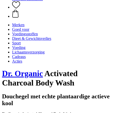
Merken
Goed voor
Voedingsstoffen
Dieet & Gewichtsverlies
Sport
Voeding
Lichaamsverzorging
Cadeaus
Acties
Dr. Organic
Activated
Charcoal Body Wash
Douchegel met echte plantaardige actieve
kool