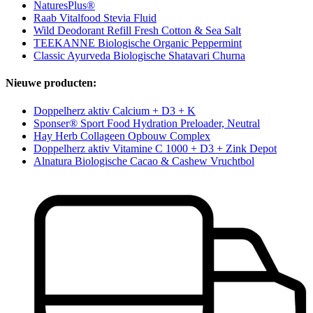
NaturesPlus®
Raab Vitalfood Stevia Fluid
Wild Deodorant Refill Fresh Cotton & Sea Salt
TEEKANNE Biologische Organic Peppermint
Classic Ayurveda Biologische Shatavari Churna
Nieuwe producten:
Doppelherz aktiv Calcium + D3 + K
Sponser® Sport Food Hydration Preloader, Neutral
Hay Herb Collageen Opbouw Complex
Doppelherz aktiv Vitamine C 1000 + D3 + Zink Depot
Alnatura Biologische Cacao & Cashew Vruchtbol