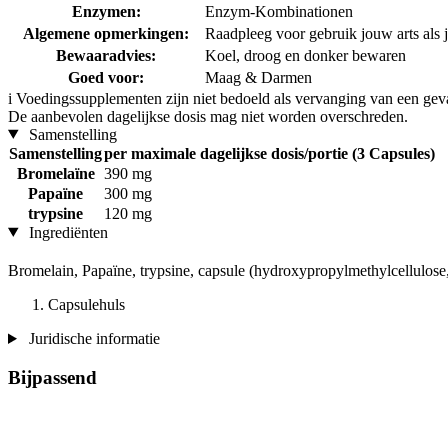
Enzymen:
Enzym-Kombinationen
Algemene opmerkingen:
Raadpleeg voor gebruik jouw arts als 
Bewaaradvies:
Koel, droog en donker bewaren
Goed voor:
Maag & Darmen
i
Voedingssupplementen zijn niet bedoeld als vervanging van een gev
De aanbevolen dagelijkse dosis mag niet worden overschreden.
Samenstelling
Samenstelling
per maximale dagelijkse dosis/portie (3 Capsules)
Bromelaïne
390 mg
Papaïne
300 mg
trypsine
120 mg
Ingrediënten
Bromelain, Papaïne, trypsine, capsule (hydroxypropylmethylcellulose
Capsulehuls
Juridische informatie
Bijpassend