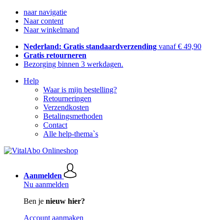
naar navigatie
Naar content
Naar winkelmand
Nederland: Gratis standaardverzending
vanaf € 49,90
Gratis retourneren
Bezorging binnen 3 werkdagen.
Help
Waar is mijn bestelling?
Retourneringen
Verzendkosten
Betalingsmethoden
Contact
Alle help-thema`s
Aanmelden
Nu aanmelden
Ben je
nieuw hier?
Account aanmaken