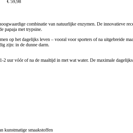
€ 59,98
gwaardige combinatie van natuurlijke enzymen. De innovatieve recept
de papaja met trypsine.
men op het dagelijks leven – vooral voor sporters of na uitgebreide ma
ig zijn: in de dunne darm.
1-2 uur vóór of na de maaltijd in met wat water. De maximale dagelijk
an kunstmatige smaakstoffen