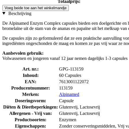
Totaalprijs:
Voeg beide toe aan het winkelmandje
Beschrijving
De Alpinamed Enzym Complex capsules bieden een doelgerichte en hoo
bromelaïne uit de stam van de ananas en papaïne uit het melksap van 
De capsules zijn zo geformuleerd dat ze een praktische aanvulling vor
ingrediënten ongeschonden de maag en komen ze pas vrij waar ze nod
Aanbevolen gebruik:
Volwassenen en jongeren vanaf 12 jaar nemen dagelijks 1-3 capsules 
Art. nr.:
GPG-113159
Inhoud:
60 Capsules
EAN:
7613001122072
Producentnummer:
113159
Merken:
Alpinamed
Doseringsvorm:
Capsule
Diëten & Dieetbeperkingen:
Glutenvrij, Lactosevrij
Allergenen - Vrij van:
Glutenvrij, Lactosevrij
Productsoorten:
Enzymen
Eigenschappen:
Zonder conserveringsmiddelen, Vrij v