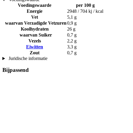
Voedingswaarde
per 100 g
Energie
2948 / 704 kj / kcal
Vet
5,1 g
waarvan Verzadigde Vetzuren
0,9 g
Koolhydraten
26 g
waarvan Suiker
0,7 g
Vezels
2,2 g
Eiwitten
3,3 g
Zout
0,7 g
Juridische informatie
Bijpassend