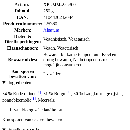
Art. nr.:
XPI-MM-225360
Inhoud:
250 g
EAN:
4104420232044
Producentnummer:
225360
Merken:
Alnatura
Diëten &
Veganistisch, Vegetarisch
Dieetbeperkingen:
Eigenschappen:
Vegan, Vegetarisch
Bewaren bij kamertemperatuur, Koel en
Bewaaradvies:
droog bewaren, Na het openen zo snel
mogelijk consumeren
Kan sporen
L - selderij
bevatten van:
Ingrediënten
[1]
[1]
[1]
34 % Rode quinoa
, 31 % Bulgur
, 30 % Langkorrelige rijst
,
[1]
zonnebloemolie
, Meersalz
van biologische landbouw
Kan sporen van selderij bevatten.
Voedingswaarde