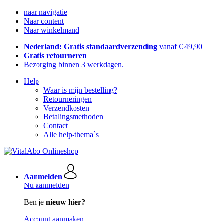
naar navigatie
Naar content
Naar winkelmand
Nederland: Gratis standaardverzending
vanaf € 49,90
Gratis retourneren
Bezorging binnen 3 werkdagen.
Help
Waar is mijn bestelling?
Retourneringen
Verzendkosten
Betalingsmethoden
Contact
Alle help-thema`s
Aanmelden
Nu aanmelden
Ben je
nieuw hier?
Account aanmaken