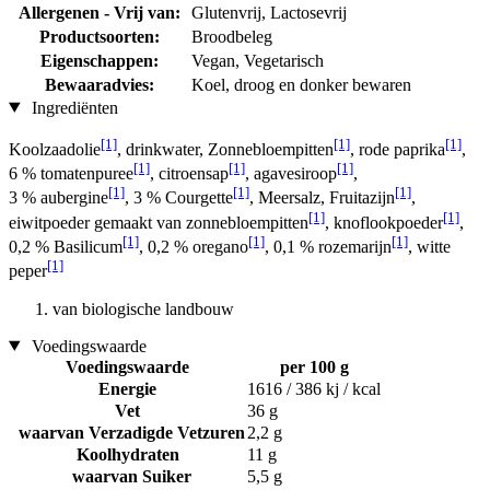
Allergenen - Vrij van:
Glutenvrij, Lactosevrij
Productsoorten:
Broodbeleg
Eigenschappen:
Vegan, Vegetarisch
Bewaaradvies:
Koel, droog en donker bewaren
Ingrediënten
[1]
[1]
[1]
Koolzaadolie
, drinkwater, Zonnebloempitten
, rode paprika
,
[1]
[1]
[1]
6 % tomatenpuree
, citroensap
, agavesiroop
,
[1]
[1]
[1]
3 % aubergine
, 3 % Courgette
, Meersalz, Fruitazijn
,
[1]
[1]
eiwitpoeder gemaakt van zonnebloempitten
, knoflookpoeder
,
[1]
[1]
[1]
0,2 % Basilicum
, 0,2 % oregano
, 0,1 % rozemarijn
, witte
[1]
peper
van biologische landbouw
Voedingswaarde
Voedingswaarde
per 100 g
Energie
1616 / 386 kj / kcal
Vet
36 g
waarvan Verzadigde Vetzuren
2,2 g
Koolhydraten
11 g
waarvan Suiker
5,5 g