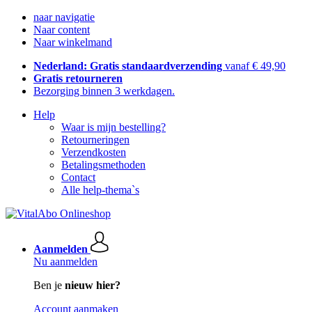
naar navigatie
Naar content
Naar winkelmand
Nederland: Gratis standaardverzending
vanaf € 49,90
Gratis retourneren
Bezorging binnen 3 werkdagen.
Help
Waar is mijn bestelling?
Retourneringen
Verzendkosten
Betalingsmethoden
Contact
Alle help-thema`s
Aanmelden
Nu aanmelden
Ben je
nieuw hier?
Account aanmaken