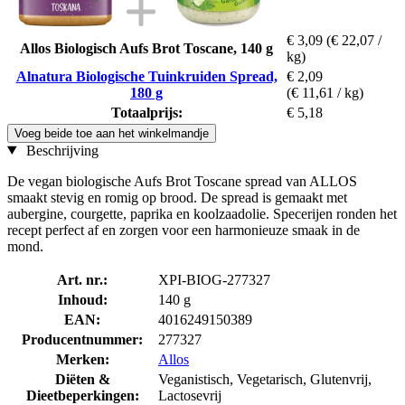
€ 3,09
(€ 22,07 /
Allos Biologisch Aufs Brot Toscane, 140 g
kg)
Alnatura Biologische Tuinkruiden Spread,
€ 2,09
180 g
(€ 11,61 / kg)
Totaalprijs:
€ 5,18
Voeg beide toe aan het winkelmandje
Beschrijving
De vegan biologische Aufs Brot Toscane spread van ALLOS
smaakt stevig en romig op brood. De spread is gemaakt met
aubergine, courgette, paprika en koolzaadolie. Specerijen ronden het
recept perfect af en zorgen voor een harmonieuze smaak in de
mond.
Art. nr.:
XPI-BIOG-277327
Inhoud:
140 g
EAN:
4016249150389
Producentnummer:
277327
Merken:
Allos
Diëten &
Veganistisch, Vegetarisch, Glutenvrij,
Dieetbeperkingen:
Lactosevrij