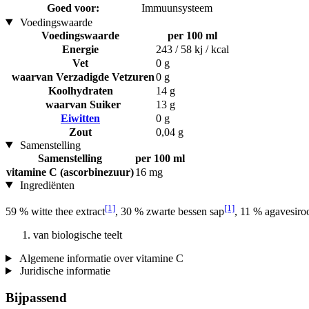
Goed voor:
Immuunsysteem
Voedingswaarde
Voedingswaarde
per 100 ml
Energie
243 / 58 kj / kcal
Vet
0 g
waarvan Verzadigde Vetzuren
0 g
Koolhydraten
14 g
waarvan Suiker
13 g
Eiwitten
0 g
Zout
0,04 g
Samenstelling
Samenstelling
per 100 ml
vitamine C (ascorbinezuur)
16 mg
Ingrediënten
[1]
[1]
59 % witte thee extract
, 30 % zwarte bessen sap
, 11 % agavesiro
van biologische teelt
Algemene informatie over vitamine C
Juridische informatie
Bijpassend