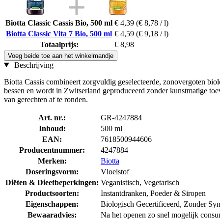
Biotta Classic Cassis Bio, 500 ml
€ 4,39
(€ 8,78 / l)
Biotta Classic Vita 7 Bio, 500 ml
€ 4,59
(€ 9,18 / l)
Totaalprijs:
€ 8,98
Voeg beide toe aan het winkelmandje
Beschrijving
Biotta Cassis combineert zorgvuldig geselecteerde, zonovergoten biol
bessen en wordt in Zwitserland geproduceerd zonder kunstmatige toev
van gerechten af te ronden.
Art. nr.:
GR-4247884
Inhoud:
500 ml
EAN:
7618500944606
Producentnummer:
4247884
Merken:
Biotta
Doseringsvorm:
Vloeistof
Diëten & Dieetbeperkingen:
Veganistisch, Vegetarisch
Productsoorten:
Instantdranken, Poeder & Siropen
Eigenschappen:
Biologisch Gecertificeerd, Zonder Sy
Bewaaradvies:
Na het openen zo snel mogelijk cons